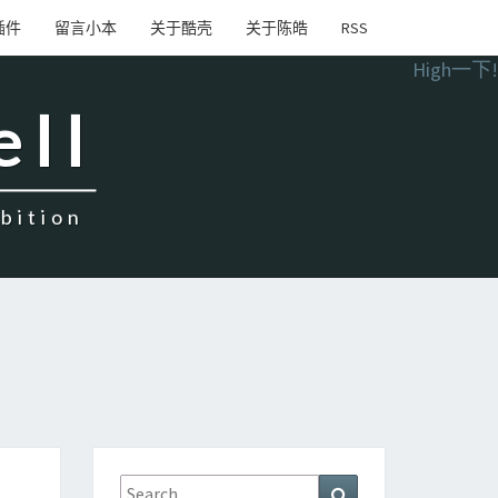
插件
留言小本
关于酷壳
关于陈皓
RSS
High一下!
ell
ition
Search
Search