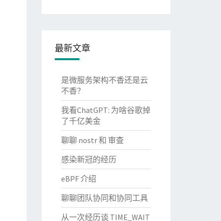
最新文章
是微服务架构不香还是云
不香？
我看ChatGPT: 为啥谷歌掉
了千亿美金
聊聊 nostr 和 审查
感染新冠的经历
eBPF 介绍
聊聊团队协同和协同工具
从一次经历谈 TIME_WAIT