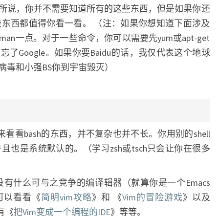
所说，你并不需要知道所有的这些东西，但是如果你还
这些东西都值得你看一看。 （注：如果你想知道下面涉及
n一点。对于一些命令，你可以需要先yum或apt-get
Google。如果你要Baidu的话，我仅代表这个地球
病毒和小强BS你到宇宙毁灭）
sh来看看bash的东西，并不复杂也并不长。你用别的shell
并且也是系统默认的。（学习zsh或tsch只会让你在很多
本没有什么可与之竞争的编
译
辑器（就算你是一个Emacs
你可以看看《
简明vim攻略
》和 《
Vim的冒险游戏
》以及
有《
把Vim变成一个编程的IDE
》等等。