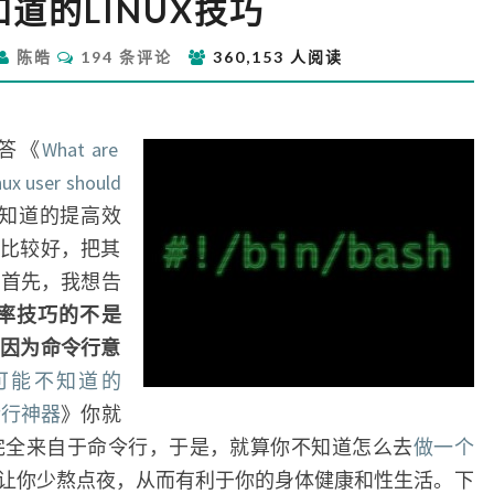
道的LINUX技巧
该
知
评
陈皓
194 条评论
360,153 人阅读
道
论
的
LINUX
技
问答《
What are
巧
nux user should
应该知道的提高效
比较好，把其
 首先，我想告
有效率技巧的不是
因为命令行意
可能不知道的
命令行神器
》你就
大完全来自于命令行，于是，就算你不知道怎么去
做一个
让你少熬点夜，从而有利于你的身体健康和性生活。下