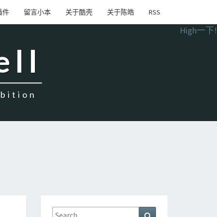
插件
留言小本
关于酷壳
关于陈皓
RSS
High一下!
ell
ition
Search
Search