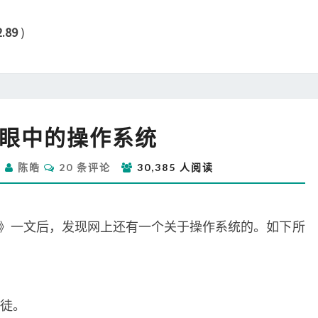
2.89
)
粉
眼中的操作系统
丝
眼
评
日
陈皓
20 条评论
30,385 人阅读
中
论
的
操
作
》一文后，发现网上还有一个关于操作系统的。如下所
系
统
徒。