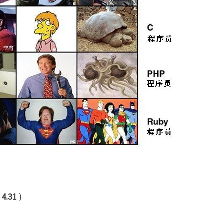
：
4.31
)