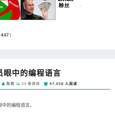
：
4.67
)
程
员眼中的编程语言
序
员
评
日
陈皓
33 条评论
47,058 人阅读
眼
论
中
的
编
眼中的编程语言。
程