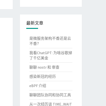
最新文章
是微服务架构不香还是云
不香？
我看ChatGPT: 为啥谷歌掉
了千亿美金
聊聊 nostr 和 审查
感染新冠的经历
eBPF 介绍
聊聊团队协同和协同工具
从一次经历谈 TIME_WAIT