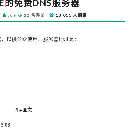
LE的免费DNS服务器
的
免
评
日
Joe
12 条评论
18,055 人阅读
费
论
DNS
服
务
服务器，以供公众使用。服务器地址是：
器
READ MORE
阅读全文
：
3.08
)