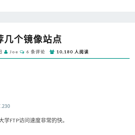
推
荐几个镜像站点
荐
几
评
7日
Joe
6 条评论
10,180 人阅读
个
论
镜
像
站
点
7.230
大学FTP访问速度非常的快。