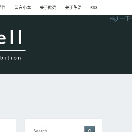
插件
留言小本
关于酷壳
关于陈皓
RSS
High一下!
ell
ition
Search
Search