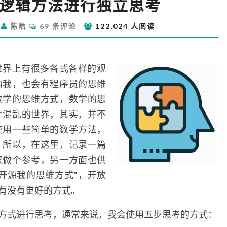
逻辑方法进行独立思考
用
简
评
日
陈皓
69 条评论
122,024 人阅读
单
论
的
逻
辑
世界上有很多各式各样的观
方
的我，也会有程序员的思维
法
数学的思维方式，数学的思
进
个混乱的世界，其实，并不
行
使用一些简单的数学方法，
独
立
，所以，在这里，记录一篇
思
家做个参考，另一方面也供
考
开源我的思维方式”，开放
有没有更好的方式。
方式进行思考，通常来说，我会使用五步思考的方式：