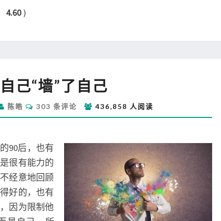
：
4.60
)
别
自己“墙”了自己
让
自
评
陈皓
303 条评论
436,858 人阅读
己
论
“墙”
了
自
的90后，也有
己
都是很有能力的
不经意地回顾
展得好的，也有
，因为限制他