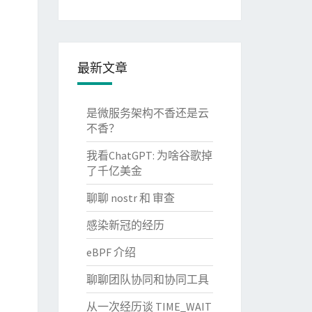
最新文章
是微服务架构不香还是云
不香？
我看ChatGPT: 为啥谷歌掉
了千亿美金
聊聊 nostr 和 审查
感染新冠的经历
eBPF 介绍
聊聊团队协同和协同工具
从一次经历谈 TIME_WAIT