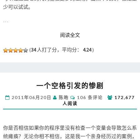
少可以试试。
…
READ MORE
阅读全文
(
34
人打了分，平均分：
4.24
)
一
一个空格引发的惨剧
个
空
评
2011年06月20日
陈皓
106 条评论
172,677
格
论
人阅读
引
发
的
惨
你是否相信如果你的程序里没有检查一个变量会导致怎么系
剧
统瘫痪？无论你相不相信，这是我一个亲身经历过的案例，