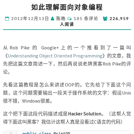
如
如此理解面向对象编程
此
理
评
2012年12月13日
陈皓
185 条评论
226,959
解
论
人阅读
面
向
对
象
从Rob Pike 的 Google+上的一个推看到了一篇叫
编
《
Understanding Object Oriented Programming
》的文章，我
程
先把这篇文章简述一下，然后再说说老牌黑客Rob Pike的评
论。
先看这篇教程是怎么来讲述OOP的。它先给了下面这个问
题，这个问题需要输出一段关于操作系统的文字：假设Unix
很不错，Windows很差。
这个把下面这段代码描述成是
Hacker Solution
。（这帮人觉
得下面这叫黑客？我估计这帮人真是没看过C语言的代码）
public
class
 PrintOS