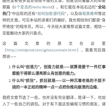
酷壳里有很多我觉得很不错的文章，但是访问量最大的却是
的
那篇《
6个变态的Hello World
》，和它能在本站右边栏“
全站
代
热门
”中出现的还有“
如何加密源代码
”，以及
编程真难啊
等这
码
样的文章。可见本站的读者们的偏好，我也相信你们都是“身
怀绝技”的程序员。所以，今天给大家推荐这篇文章，相信一
定能触动大家的兴奋点。
这篇文章的原文在这里
（
http://mindprod.com/jgloss/unmain.html
），我看完后我
想说——
什么叫“创造力”，创造力就是——就算是要干一件烂事
都能干得那么漂亮那么有创意的能力。
什么叫“抓狂”，抓狂就是——以一种沉着老练的不屈不
挠的一本正经的精神一点一点把你推向崩溃的边缘
。
我把文章节选了一些，也并没有完全翻译，简译一下，也加
入了一些自己的调侃。对于有下面这些编程习惯的朋友，请