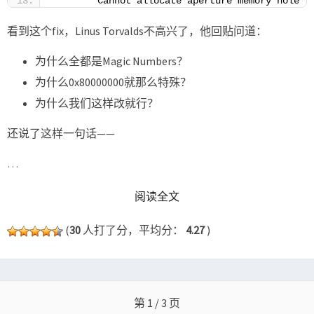
       "Cannot allocate aperture memory hole (
看到这个fix，Linus Torvalds不高兴了，他回贴问道：
为什么全都是Magic Numbers？
为什么0x80000000就那么特殊？
为什么我们这样改就行？
还说了这样一句话——
…
READ MORE
阅读全文
(
30
人打了分，平均分：
4.27
)
Posts
navigation
第 1 / 3 页