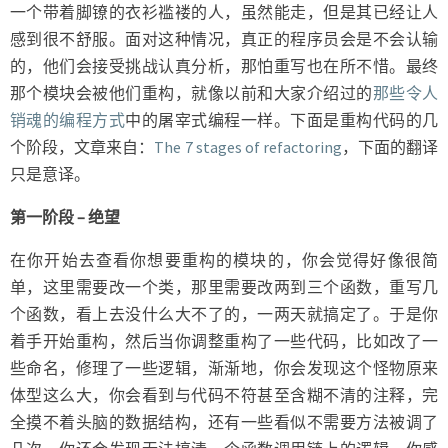
一个带着脚镣的衣衫褴褛的人，虽然能走，但是其已经让人
感到很不舒服。面对这种情况，真正的程序员会是不会认输
的，他们会接受挑战认真分析，那怕重写也在所不惜。最终
那个模块会被他们重构，就像以前和大家介绍过的
那些令人
销魂的编程方式
中的屠宰式编程一样。下面是重构代码的几
个阶段，文章来自：
The 7 stages of refactoring
，下面的翻译
只是意译。
第一阶段 – 绝望
在你开始去查看你想要重构的模块的，你会觉得好像很简
单，这里需要改一个类，那里需要改两到三个函数，重写几
个函数，看上去没什么大不了的，一两天就搞定了。于是你
着手开始重构，然后当你调整重构了一些代码，比如改了一
些命名，修理了一些逻辑，渐渐地，你会发现这个怪物原来
体型这么大，你会看到与代码不符甚至含糊不清的注释，完
全摸不着头脑的数据结构，还有一些看似不需要方法被调了