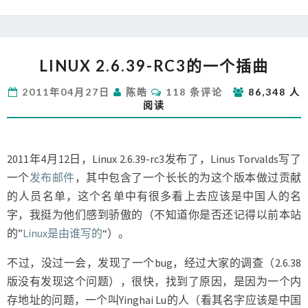
LINUX
LINUX 2.6.39-RC3的一个插曲
2.6.39-
RC3
评
2011年04月27日
陈皓
118 条评论
86,348 人
的
论
阅读
一
个
插
曲
2011年4月12日，Linux 2.6.39-rc3发布了，Linus Torvalds写了
一个
发布邮件
，其中包含了一个长长的为这个版本做过贡献
的人员名单，这个名单中有很多看上去应该是中国人的名
字，我挺为他们感到骄傲的（不知道你是否还记得以前本站
的”
Linux是由谁写的
“）。
不过，没过一会，发现了一个bug，经过大家的调查（2.6.38
版没有发现这个问题），很快，找到了原因，是因为一个内
存地址的问题，一个叫Yinghai Lu的人（看其名字应该是中国