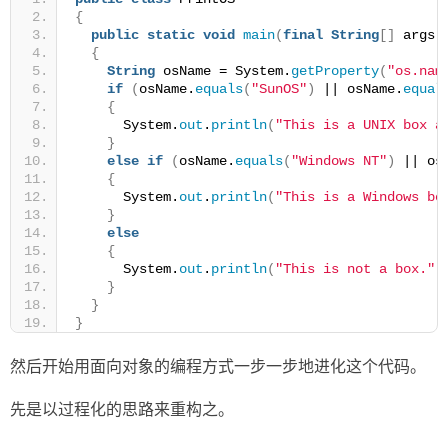
{
public
static
void
main
(
final
String
[]
 args
)
{
String
 osName = System.
getProperty
(
"os.nam
if
(
osName.
equals
(
"SunOS"
)
 || osName.
equal
{
      System.
out
.
println
(
"This is a UNIX box a
}
else
if
(
osName.
equals
(
"Windows NT"
)
 || os
{
      System.
out
.
println
(
"This is a Windows bo
}
else
{
      System.
out
.
println
(
"This is not a box."
)
}
}
}
然后开始用面向对象的编程方式一步一步地进化这个代码。
先是以过程化的思路来重构之。