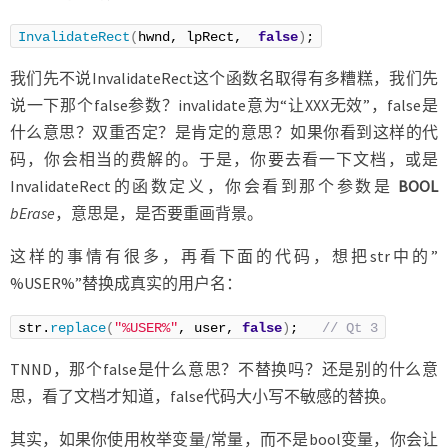
InvalidateRect
(
hwnd, lpRect,  
false
)
;
我们先不说InvalidateRect这个函数名取得有多糟糕，我们先
说一下那个false参数？invalidate意为“让XXX无效”，false是
什么意思？双重否定？是肯定的意思？如果你看到这样的代
码，你会相当的费解的。于是，你要去看一下文档，或是
InvalidateRect的函数定义，你会看到那个参数是
BOOL
bErase
，意思是，是否要重画背景。
这样的事情有很多，再看下面的代码，想把str中的”
%USER%”替换成真实的用户名：
str.
replace
(
"%USER%"
, user, 
false
)
;   
// Qt 3
TNND，那个false是什么意思？不替换吗？还是别的什么意
思，看了文档才知道，false代码大小写不敏感的替换。
其实，如果你使用枚举变量/常量，而不是bool变量，你会让