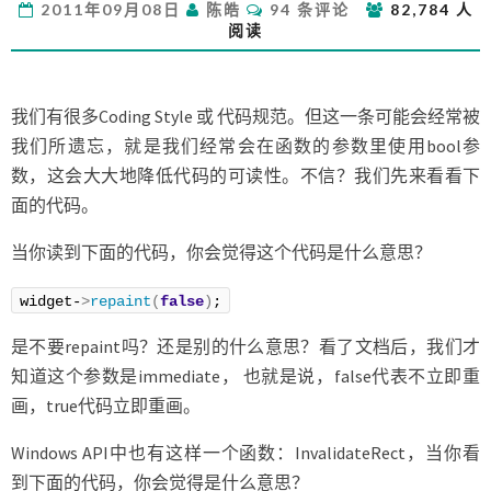
评
2011年09月08日
陈皓
94 条评论
82,784 人
要
论
阅读
把
BOOL
设
计
我们有很多Coding Style 或 代码规范。但这一条可能会经常被
成
我们所遗忘，就是我们经常会在函数的参数里使用bool参
函
数，这会大大地降低代码的可读性。不信？我们先来看看下
数
面的代码。
参
数
当你读到下面的代码，你会觉得这个代码是什么意思？
widget-
>
repaint
(
false
)
;
是不要repaint吗？还是别的什么意思？看了文档后，我们才
知道这个参数是immediate， 也就是说，false代表不立即重
画，true代码立即重画。
Windows API中也有这样一个函数：InvalidateRect，当你看
到下面的代码，你会觉得是什么意思？