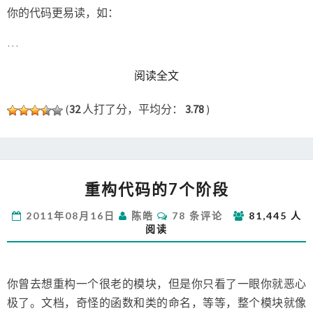
你的代码更易读，如：
…
READ MORE
阅读全文
(
32
人打了分，平均分：
3.78
)
重
重构代码的7个阶段
构
代
评
2011年08月16日
陈皓
78 条评论
81,445 人
码
论
阅读
的
7
个
阶
你曾去想重构一个很老的模块，但是你只看了一眼你就恶心
段
极了。文档，奇怪的函数和类的命名，等等，整个模块就像