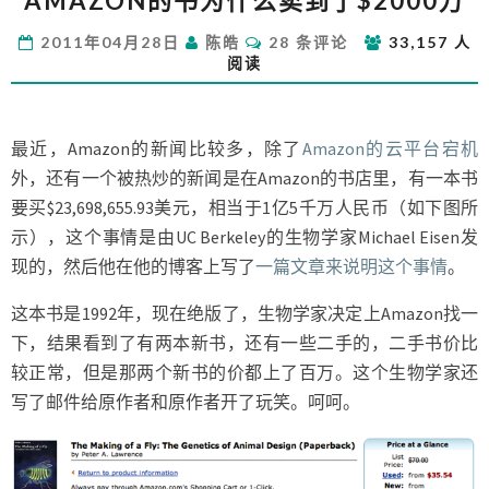
AMAZON的书为什么卖到了$2000万
的
书
评
2011年04月28日
陈皓
28 条评论
33,157 人
为
论
阅读
什
么
卖
到
最近，Amazon的新闻比较多，除了
Amazon的云平台宕机
了
外，还有一个被热炒的新闻是在Amazon的书店里，有一本书
$2000
要买$23,698,655.93美元，相当于1亿5千万人民币（如下图所
万
示），这个事情是由UC Berkeley的生物学家Michael Eisen发
现的，然后他在他的博客上写了
一篇文章来说明这个事情
。
这本书是1992年，现在绝版了，生物学家决定上Amazon找一
下，结果看到了有两本新书，还有一些二手的，二手书价比
较正常，但是那两个新书的价都上了百万。这个生物学家还
写了邮件给原作者和原作者开了玩笑。呵呵。