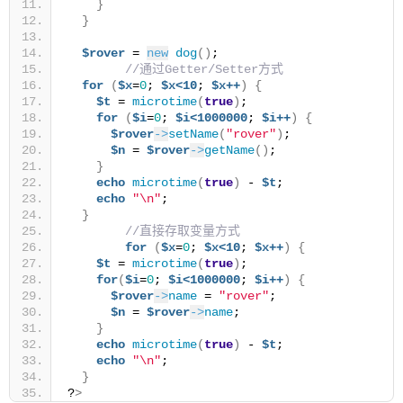
}
}
$rover
 = 
new
dog
()
;
//通过Getter/Setter方式
for
(
$x
=
0
; 
$x<10
; 
$x++
)
{
$t
 = 
microtime
(
true
)
;
for
(
$i
=
0
; 
$i<1000000
; 
$i++
)
{
$rover
->
setName
(
"rover"
)
;
$n
 = 
$rover
->
getName
()
;
}
echo
microtime
(
true
)
 - 
$t
;
echo
"\n"
;
}
//直接存取变量方式
for
(
$x
=
0
; 
$x<10
; 
$x++
)
{
$t
 = 
microtime
(
true
)
;
for
(
$i
=
0
; 
$i<1000000
; 
$i++
)
{
$rover
->
name
 = 
"rover"
;
$n
 = 
$rover
->
name
;
}
echo
microtime
(
true
)
 - 
$t
;
echo
"\n"
;
}
?
>