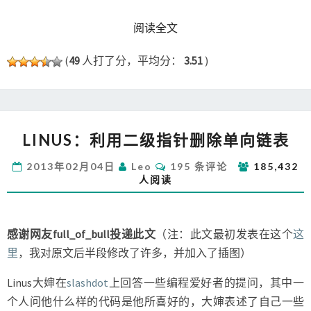
READ MORE
阅读全文
(
49
人打了分，平均分：
3.51
)
LINUS：
LINUS：利用二级指针删除单向链表
利
用
评
2013年02月04日
Leo
195 条评论
185,432
二
论
人阅读
级
指
针
删
感谢网友full_of_bull投递此文
（注：此文最初发表在这个
这
除
里
，我对原文后半段修改了许多，并加入了插图）
单
向
Linus大婶在
slashdot
上回答一些编程爱好者的提问，其中一
链
个人问他什么样的代码是他所喜好的，大婶表述了自己一些
表