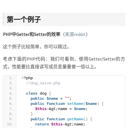
第一个例子
PHP中Getter和Setter的效率
（
来源reddit
）
这个例子比较简单，你可以跳过。
考虑下面的PHP代码：我们可看到，使用Getter/Setter的方
式，性能要比直接读写成员变量要差一倍以上。
<
?php
//dog_naive.php
class
 dog 
{
public
$name
 = 
""
;
public
function
setName
(
$name
)
{
$this
-&gt;name = 
$name
;
}
public
function
getName
()
{
return
$this
-&gt;name;