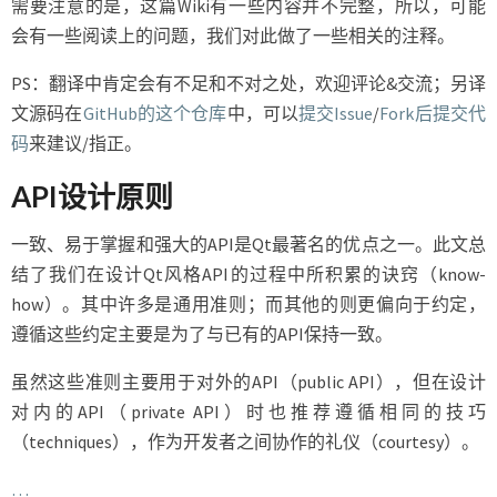
需要注意的是，这篇Wiki有一些内容并不完整，所以，可能
会有一些阅读上的问题，我们对此做了一些相关的注释。
PS：翻译中肯定会有不足和不对之处，欢迎评论&交流；另译
文源码在
GitHub的这个仓库
中，可以
提交Issue
/
Fork后提交代
码
来建议/指正。
API设计原则
一致、易于掌握和强大的API是Qt最著名的优点之一。此文总
结了我们在设计Qt风格API的过程中所积累的诀窍（know-
how）。其中许多是通用准则；而其他的则更偏向于约定，
遵循这些约定主要是为了与已有的API保持一致。
虽然这些准则主要用于对外的API（public API），但在设计
对内的API（private API）时也推荐遵循相同的技巧
（techniques），作为开发者之间协作的礼仪（courtesy）。
…