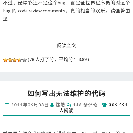
不过，最精彩还不是这个bug，而是全世界程序员的对这个
bug 的 code review comments，真的相当的欢乐。请强势围
望！
…
READ MORE
阅读全文
(
28
人打了分，平均分：
3.89
)
如
如何写出无法维护的代码
何
写
评
2011年06月03日
陈皓
148 条评论
306,591
出
论
人阅读
无
法
维
护