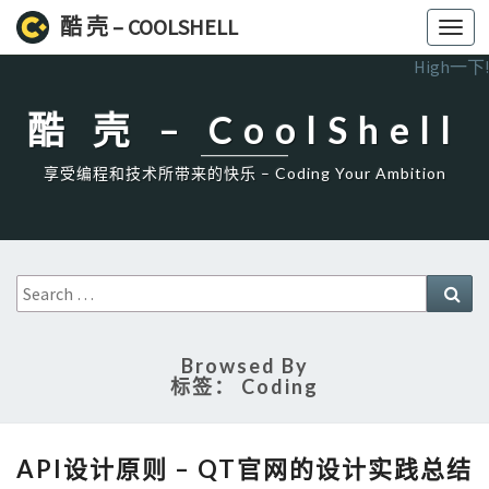
酷 壳 – COOLSHELL
Toggl
navig
High一下!
酷 壳 – CoolShell
享受编程和技术所带来的快乐 – Coding Your Ambition
Search
Sea
for:
Browsed By
标签：
Coding
API
API设计原则 – QT官网的设计实践总结
设