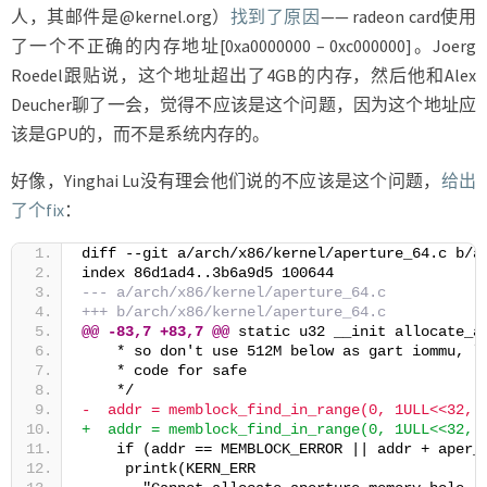
人，其邮件是@kernel.org）
找到了原因
—— radeon card使用
了一个不正确的内存地址[0xa0000000 – 0xc000000]。Joerg
Roedel跟贴说，这个地址超出了4GB的内存，然后他和Alex
Deucher聊了一会，觉得不应该是这个问题，因为这个地址应
该是GPU的，而不是系统内存的。
好像，Yinghai Lu没有理会他们说的不应该是这个问题，
给出
了个fix
：
diff --git a/arch/x86/kernel/aperture_64.c b/a
index 86d1ad4..3b6a9d5 100644
--- a/arch/x86/kernel/aperture_64.c
+++ b/arch/x86/kernel/aperture_64.c
@@ -83,7 +83,7 @@ 
static u32 __init allocate_a
    * so don't use 512M below as gart iommu, l
    * code for safe
    */
-  addr = memblock_find_in_range(0, 1ULL<<32, 
+  addr = memblock_find_in_range(0, 1ULL<<32, 
    if (addr == MEMBLOCK_ERROR || addr + aper_
     printk(KERN_ERR