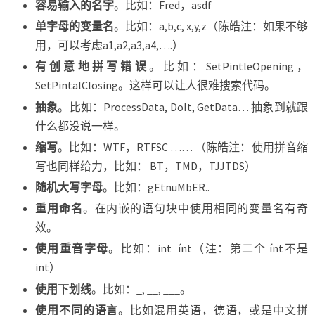
容易输入的名字
。比如：Fred，asdf
单字母的变量名
。比如：a,b,c, x,y,z（陈皓注：如果不够
用，可以考虑a1,a2,a3,a4,….）
有创意地拼写错误
。比如：SetPintleOpening，
SetPintalClosing。这样可以让人很难搜索代码。
抽象
。比如：ProcessData, DoIt, GetData… 抽象到就跟
什么都没说一样。
缩写
。比如：WTF，RTFSC …… （陈皓注：使用拼音缩
写也同样给力，比如： BT，TMD，TJJTDS）
随机大写字母
。比如：gEtnuMbER..
重用命名
。在内嵌的语句块中使用相同的变量名有奇
效。
使用重音字母
。比如：int ínt（注：第二个 ínt不是
int）
使用下划线
。比如：_, __, ___。
使用不同的语言
。比如混用英语，德语，或是中文拼