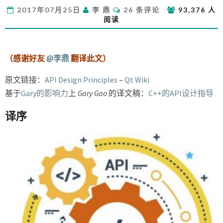
计
评
2017年07月25日
李 鼎
26 条评论
93,376 人
原
论
阅读
则
–
QT
官
（感谢好友
@李鼎
翻译此文）
网
的
原文链接：
API Design Principles
–
Qt Wiki
设
基于
Gary的影响力
上
Gary Gao
的译文稿：
C++的API设计指导
计
实
译序
践
总
结