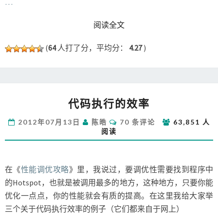
…
READ MORE
阅读全文
(
64
人打了分，平均分：
4.27
)
代
代码执行的效率
码
执
评
2012年07月13日
陈皓
70 条评论
63,851 人
行
论
阅读
的
效
率
在《
性能调优攻略
》里，我说过，要调优性需要找到程序中
的Hotspot，也就是被调用最多的地方，这种地方，只要你能
优化一点点，你的性能就会有质的提高。在这里我给大家举
三个关于代码执行效率的例子（它们都来自于网上）