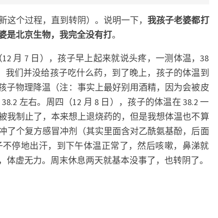
新这个过程，直到转阴）。说明一下，
我孩子老婆都打
婆是北京生物，我完全没有打
。
12 月 7 日），孩子早上起来就说头疼，一测体温，38
了，我们并没给孩子吃什么药，到了晚上，孩子的体温到
精给孩子物理降温（注：事实上最好别用酒精，因为会被皮
2 左右。周四（12 月 8 日），孩子的体温在 38.2 一
被我制止了，本来想上退烧药的，但是我想体温也不算
冲了个复方感冒冲剂（其实里面含对乙酰氨基酚，后面
，孩子不停地出汗，到下午体温正常了，然后咳嗽，鼻涕就
，体虚无力。周末休息两天就基本没事了，也转阴了。