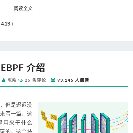
READ MORE
阅读全文
：
4.23
)
EBPF
EBPF 介绍
介
绍
评
日
陈皓
25 条评论
93,145 人阅读
论
章，但是迟迟没
来写一篇，这
 是用来干什么
玩的，这个技