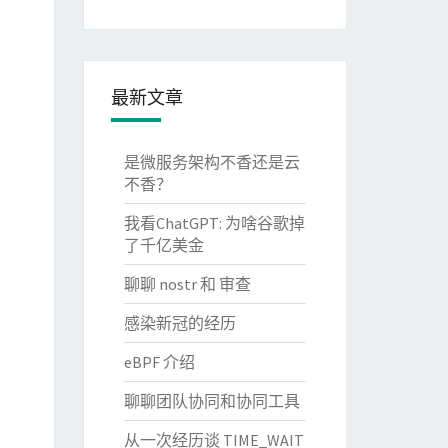
最新文章
是微服务架构不香还是云
不香？
我看ChatGPT: 为啥谷歌掉
了千亿美金
聊聊 nostr 和 审查
感染新冠的经历
eBPF 介绍
聊聊团队协同和协同工具
从一次经历谈 TIME_WAIT