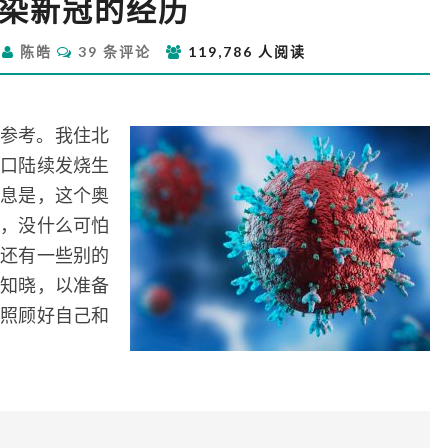
染新冠的经历
染
新
评
日
陈皓
39 条评论
119,786 人阅读
冠
论
的
经
历
参考。我住北
口陆续发烧生
息是，这个奥
，没什么可怕
还有一些别的
知晓，以准备
照顾好自己和