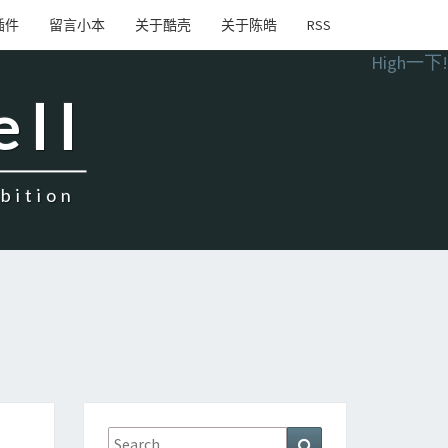
插件
留言小本
关于酷壳
关于陈皓
RSS
High一下!
ell
ition
Search
Search