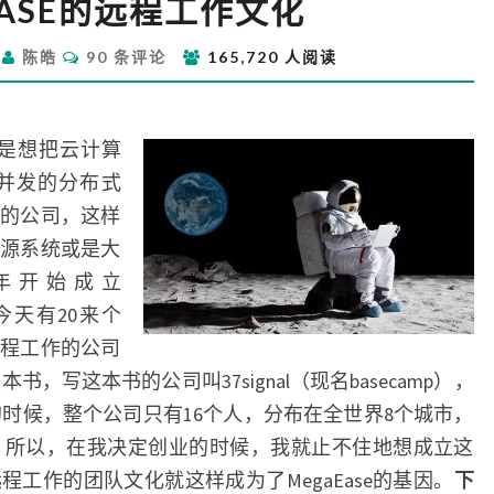
EASE的远程工作文化
的
远
评
日
陈皓
90 条评论
165,720 人阅读
程
论
工
作
文
是想把云计算
化
用高并发的分布式
的公司，这样
源系统或是大
6年开始成立
到今天有20来个
程工作的公司
本书，写这本书的公司叫37signal（现名basecamp），
书的时候，整个公司只有16个人，分布在全世界8个城市，
我，所以，在我决定创业的时候，我就止不住地想成立这
工作的团队文化就这样成为了MegaEase的基因。
下