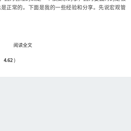
也是正常的。下面是我的一些经验和分享。先说宏观管
READ MORE
阅读全文
：
4.62
)