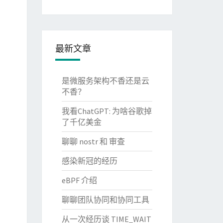
最新文章
是微服务架构不香还是云
不香？
我看ChatGPT: 为啥谷歌掉
了千亿美金
聊聊 nostr 和 审查
感染新冠的经历
eBPF 介绍
聊聊团队协同和协同工具
从一次经历谈 TIME_WAIT