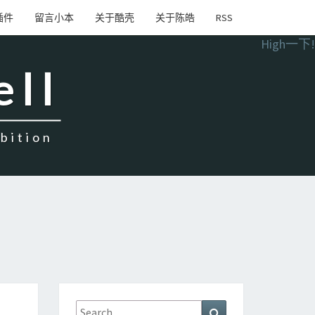
插件
留言小本
关于酷壳
关于陈皓
RSS
High一下!
ell
ition
Search
Search