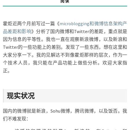
阅读
和
TWITTER
的
最
霍炬近两个月前写过一篇《
microblogging和微博信息架构产
大
品差距和影响
》分析了国内微博和Twitter的差距，重点就是
不
因为信息的平等性。我也一直在观察新浪微博，以及新浪和
同
Twitter的一些功能上的差别。发现了一些东西，想在这里和
大家分享一下。我的见解达不到像霍炬那样的层次，作为一
个技术人员，我只能在产品功能上做些分析。欢迎大家指
正。
现实状况
国内的微博就是新浪，Sohu微博，腾讯微博，以及饭否。我
们不难发现：