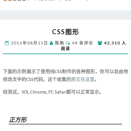
CSS
CSS图形
图
形
评
2011年08月15日
陈皓
48 条评论
42,310 人
论
阅读
下面的示例展示了使用纯CSS制作的各种图形，你可以自由地
修改文中的CSS代码。这个收集的
原文在这里
。
经测试，IE9, Chrome, FF, Safari都可以正常显示。
正方形