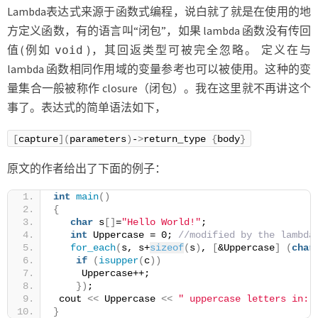
Lambda表达式来源于函数式编程，说白就了就是在使用的地
方定义函数，有的语言叫“闭包”，如果 lambda 函数没有传回
值(例如
)，其回返类型可被完全忽略。 定义在与
void
lambda 函数相同作用域的变量参考也可以被使用。这种的变
量集合一般被称作 closure（闭包）。我在这里就不再讲这个
事了。表达式的简单语法如下，
[
capture
](
parameters
)
-
>
return_type 
{
body
}
原文的作者给出了下面的例子：
int
main
()
{
char
 s
[]
=
"Hello World!"
;
int
 Uppercase = 0; 
//modified by the lambda
for_each
(
s, s+
sizeof
(
s
)
, 
[
&Uppercase
]
(
char
if
(
isupper
(
c
))
     Uppercase++;
})
;
 cout 
<<
 Uppercase 
<<
" uppercase letters in: 
}