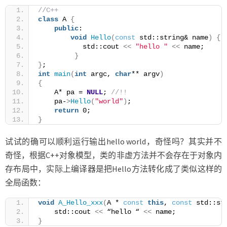
//C++
class
 A 
{
public
:
void
Hello
(
const
 std::string& name
)
{
           std::cout 
<<
"hello "
<<
 name;
}
}
;
int
main
(
int
 argc, 
char
** argv
)
{
    A* pa = 
NULL
; 
//!!
    pa-
>
Hello
(
"world"
)
;
return
 0;
}
试试的确可以顺利运行输出hello world，奇怪吗？其实并不
奇怪，根据C++对象模型，类的非虚方法并不会存在于对象内
存布局中，实际上编译器是把Hello方法转化成了类似这样的
全局函数：
void
A_Hello_xxx
(
A * 
const
this
, 
const
 std::st
    std::cout 
<<
 “hello “ 
<<
 name;
}