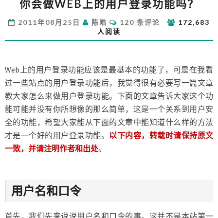
你会做WEB上的用户登录功能吗？
会
做
评
2011年08月25日
陈皓
120 条评论
172,683
WEB
论
人阅读
上
的
用
户
Web上的用户登录功能应该是最基本的功能了，可是在我看
登
过一些站点的用户登录功能后，我觉得很有必要写一篇文章
录
教大家怎么来做用户登录功能。下面的文章告诉大家这个功
功
能可能并没有你所想像的那么简单，这是一个关系到用户安
能
吗？
全的功能，希望大家能从下面的文章中能知道什么样的方法
才是一个好的用户登录功能。
以下内容，转载时请保持原文
一致，并请注明作者和出处
。
用户名和口令
首先，我们先来说说用户名和口令的事。这并不是本站第一