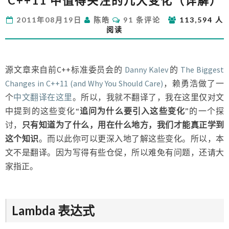
C++11 中值得关注的几大变化（详解）
中
值
评
2011年08月19日
陈皓
91 条评论
113,594 人
得
论
阅读
关
注
的
几
源文章来自前C++标准委员会的
Danny Kalev
的
The Biggest
大
Changes in C++11 (and Why You Should Care)
，赖勇浩做了一
变
个
中文翻译在这里
。所以，我就不翻译了，我在这里仅对文
化
中提到的这些变化“
追问为什么要引入这些变化
”的一个探
（详
解）
讨，
只有知道为了什么，用在什么地方，我们才能真正学到
这个知识
。而以此你可以更深入地了解这些变化。所以，本
文不是翻译。因为写得有些仓促，所以难免有问题，还请大
家指正。
Lambda 表达式