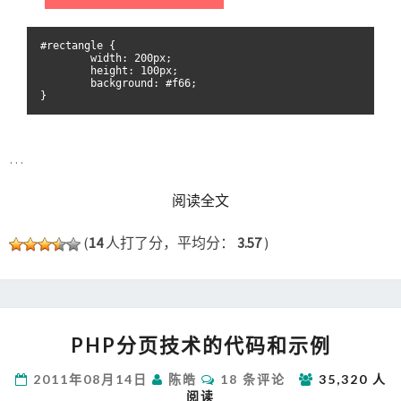
…
READ MORE
阅读全文
(
14
人打了分，平均分：
3.57
)
PHP
PHP分页技术的代码和示例
分
页
评
2011年08月14日
陈皓
18 条评论
35,320 人
技
论
阅读