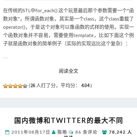
在传统的STL中for_each() 这个玩意最后那个参数需要一个“函
数对象”，所谓函数对象，其实是一个class，这个class重载了
operator()，于是这个对象可以像函数的式样的使用。实现一
个函数对象并不容易，需要使用template，比如下面这个例
子就是函数对象的简单例子（实际的实现远比这个复杂）：
…
READ MORE
阅读全文
(
26
人打了分，平均分：
4.04
)
国
国内微博和TWITTER的最大不同
内
微
评
2011年08月17日
陈皓
86 条评论
78,242 人
博
论