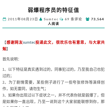
弱
弱爆程序员的特征值
爆
程
评
2011年08月23日
Sumtec
69 条评论
73,564
序
论
人阅读
员
的
特
征
【
感谢网友
sumtec
投递此文，很欢乐也有意思，与大家共
值
勉
】
首先说明：
1、以下特征是真实遇到过的，同事犯过的，乃至我自己也犯
过的；
2、为了剧情需要，某些例子进行了一些夸张修饰等演绎创
作，如无雷同，请勿生气；
3、如果你出现过以下症状之一，并不代表你就是弱爆了，但
是如果你一直出现，乃至一说到这个大家就能联想到你，那