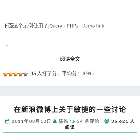
下面这个示例使用了jQuery + PHP。
Demo link
…
READ MORE
阅读全文
(
15
人打了分，平均分：
3.93
)
在
在新浪微博上关于敏捷的一些讨论
新
浪
评
2011年08月12日
陈皓
54 条评论
35,621 人
微
论
阅读
博
上