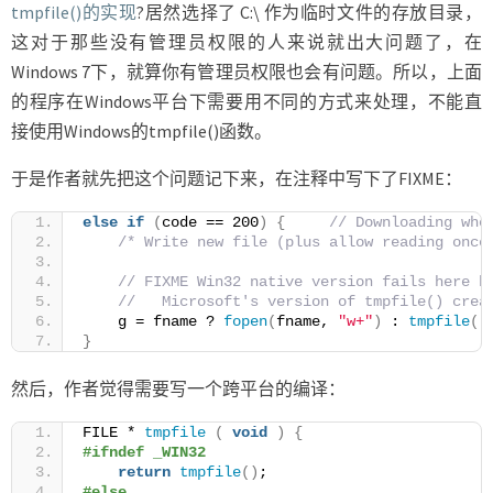
tmpfile()的实现
?居然选择了 C:\ 作为临时文件的存放目录，
这对于那些没有管理员权限的人来说就出大问题了，在
Windows 7下，就算你有管理员权限也会有问题。所以，上面
的程序在Windows平台下需要用不同的方式来处理，不能直
接使用Windows的tmpfile()函数。
于是作者就先把这个问题记下来，在注释中写下了FIXME：
else
if
(
code == 200
)
{
// Downloading who
/* Write new file (plus allow reading once
// FIXME Win32 native version fails here b
//   Microsoft's version of tmpfile() crea
    g = fname ? 
fopen
(
fname, 
"w+"
)
 : 
tmpfile
()
}
然后，作者觉得需要写一个跨平台的编译：
FILE * 
tmpfile
(
void
)
{
#ifndef _WIN32
return
tmpfile
()
;
#else