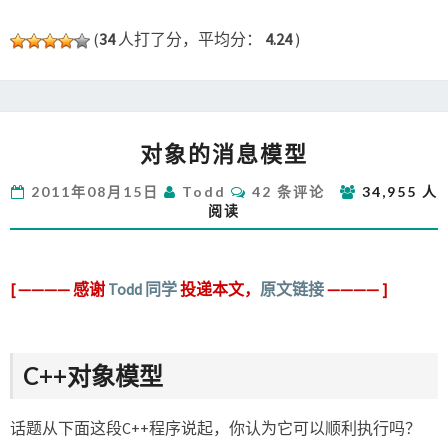
(
34
人打了分，平均分：
4.24
)
对
对象的消息模型
象
的
评
2011年08月15日
Todd
42 条评论
34,955 人
消
论
阅读
息
模
型
[ ———— 感谢
Todd 同学
投递本文，
原文链接
———— ]
C++对象模型
话题从下面这段C++程序说起，你认为它可以顺利执行吗？