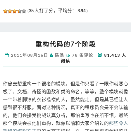
(
35
人打了分，平均分：
3.94
)
重
重构代码的7个阶段
构
代
评
2011年08月16日
陈皓
78 条评论
81,413 人
码
论
阅读
的
7
个
阶
你曾去想重构一个很老的模块，但是你只看了一眼你就恶心
段
极了。文档，奇怪的函数和类的命名，等等，整个模块就像
一个带着脚镣的衣衫褴褛的人，虽然能走，但是其已经让人
感到很不舒服。面对这种情况，真正的程序员会是不会认输
的，他们会接受挑战认真分析，那怕重写也在所不惜。最终
那个模块会被他们重构，就像以前和大家介绍过的
那些令人
销魂的编程方式
中的屠宰式编程一样。下面是重构代码的几