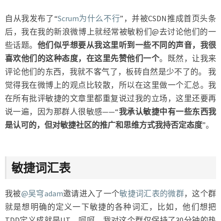
关
于
自从我发布了“
Scrum为什么不行
”，并被CSDN推成首页头条
敏
后，我在我的新浪微博上就经常被敏粉们@去讨论他们的一
捷
些话题。
他们似乎想要从我这里听到一些不同的声音，我很
的
喜欢他们的这种态度，在这里先赞他们一个
。既然，让我来
一
些
评论他们的东西，我就不客气了，板砖自然是少不了的。 我
讨
觉得我在微博上的观点比较散，所以在这里做一个汇总。我
论
在所有批评敏捷的文章里都重复说过我的立场，这里还要再
说一遍，因为那群人很敏感——“
我承认敏捷中有一些东西我
是认可的，但对敏捷社区的推广和思维方式我持否定态度
”。
敏捷词汇表
我被
@吴穹adam
邀请进入了一个
敏捷词汇表的微群
，这个群
就是想明确的定义一下敏捷的各种词汇，比如，他们想把
TDD定义成就是UT。呵呵。我对这个群仅保持了30分钟的热