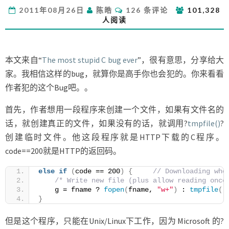
言
评
2011年08月26日
陈皓
126 条评论
101,328
中
论
人阅读
史
上
最
愚
本文来自“
The most stupid C bug ever
”，很有意思，分享给大
蠢
家。我相信这样的bug，就算你是高手你也会犯的。你来看看
的
作者犯的这个Bug吧。。
BUG
首先，作者想用一段程序来创建一个文件，如果有文件名的
话，就创建真正的文件，如果没有的话，就调用?
tmpfile()
?
创建临时文件。他这段程序就是HTTP下载的C程序。
code==200就是HTTP的返回码。
else
if
(
code == 200
)
{
// Downloading who
/* Write new file (plus allow reading once
    g = fname ? 
fopen
(
fname, 
"w+"
)
 : 
tmpfile
()
}
但是这个程序，只能在Unix/Linux下工作，因为 Microsoft 的?