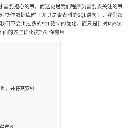
佳
A才需要担心的事，而这更是我们程序员需要去关注的事
20+条
对操作数据库时（尤其是查表时的SQL语句），我们都
经
们不会讲过多的SQL语句的优化，而只是针对MySQL
验
望下面的这些优化技巧对你有用。
型的例，并将其索引
) 取得建议