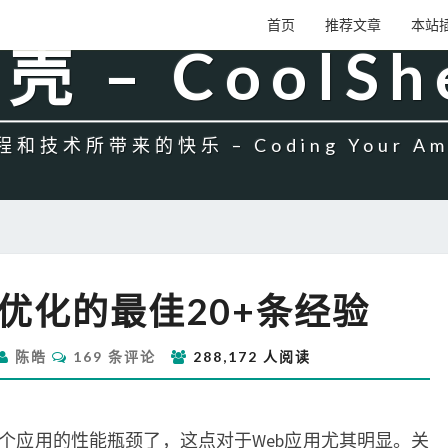
首页
推荐文章
本站
壳 – CoolSh
和技术所带来的快乐 – Coding Your Amb
MYSQL
能优化的最佳20+条经验
性
能
评
优
陈皓
169 条评论
288,172 人阅读
论
化
的
最
个应用的性能瓶颈了，这点对于Web应用尤其明显。关