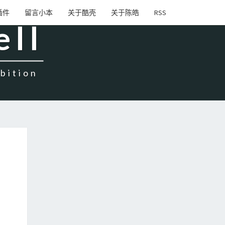
High一下!
插件
留言小本
关于酷壳
关于陈皓
RSS
ell
ition