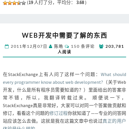
(
19
人打了分，平均分：
3.68
)
WEB
WEB开发中需要了解的东西
开
发
评
2011年12月07日
陈皓
150 条评论
203,781
中
论
人阅读
需
要
了
解
在StackExchange上有人问了这样一个问题：
What should
的
every programmer know about web development?
（关于Web
东
开发，什么是所有程序员需要知道的？）里面给出的答案非
西
常不错，所以，我翻译转载过来。 顺便说一下，
StackExchange真是非常好，大家可以对同一个答案做贡献和
修订，看看这个问题的
修订过程
你就知道了——专业的问答网
站应该怎么去做。这就是我在这篇文章中也说过
真正的用户
体验是什么样的
。