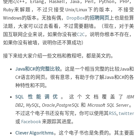
使用c/c++，Erlang，Haskell，Java，Perl，Python，PHP，
Ruby来解题，不过只接受Unix/Linux下的版本， 不接受
Windows的版本。无独有偶，
DropBox
的
招聘网页
上也是些算
法题，大家可以过去看看，不过需要翻墙。（现在，对于美
国互联网企业来说，如果你没有被
C2C
，说明你根本不存在，
如果你没有被墙，说明你还不算成功）
接下来给大家介绍一些文档和教程吧，都是英文的。
Java和C#的完整比较
。这是一个相当完整的比较Java和
C#语言的网页。很有意思，有助于你了解Java和C#的各
种特性和不同。
SQL 性能调优
。这个文档覆盖了
IBM
DB2
,
MySQL
,
Oracle
,
PostgreSQL
和
Microsoft SQL Server
。
不过这个电子书还没有写完，你可以使用其
RSS
,
twitter
或
Facebook
来跟踪其进度。
Clever Algorithms
。这个电子书也是免费的。其主要面