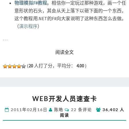
物理模拟F#教程
。相信你一定玩过那种游戏，画一个任
意形状的石头，其会从天上落下以砸下面的一个东西，
这个教程用.NET的F#向大家说明了这种东西怎么去做。
（
演示程序
）
…
READ MORE
阅读全文
(
20
人打了分，平均分：
4.00
)
WEB
WEB开发人员速查卡
开
发
评
2011年02月16日
陈皓
22 条评论
36,402 人
人
论
阅读
员
速