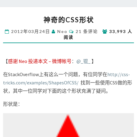
神
神奇的CSS形状
奇
的
评
2012年03月24日
Neo
21 条评论
33,993 人
CSS
论
阅读
形
状
【
感谢 Neo 投递本文 – 微博帐号
：
@_锟_
】
在StackOverflow上有这么一个问题，有位同学在
http://css-
tricks.com/examples/ShapesOfCSS/
找到一些使用CSS做的形
状，其中一位同学对下面的这个形状充满了疑问。
形状是：