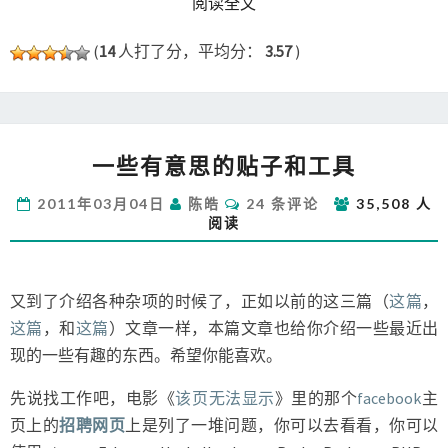
READ MORE
阅读全文
(
14
人打了分，平均分：
3.57
)
一
一些有意思的贴子和工具
些
有
评
2011年03月04日
陈皓
24 条评论
35,508 人
意
论
阅读
思
的
贴
子
又到了介绍各种杂项的时候了，正如以前的这三篇（
这篇
，
和
这篇
，和
这篇
）文章一样，本篇文章也给你介绍一些最近出
工
现的一些有趣的东西。希望你能喜欢。
具
先说找工作吧，电影《
该页无法显示
》里的那个
facebook
主
页上的
招聘网页
上是列了一堆问题，你可以去看看，你可以