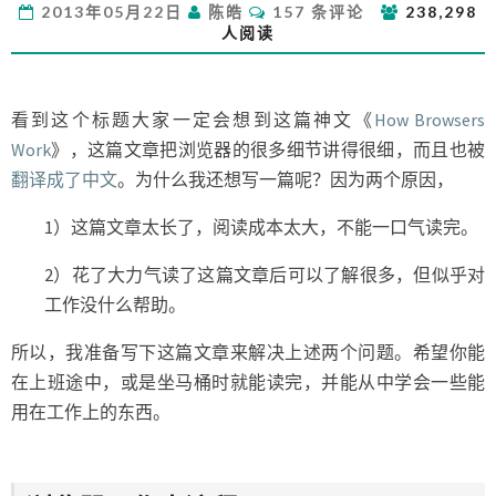
评
2013年05月22日
陈皓
157 条评论
238,298
的
论
人阅读
渲
染
原
理
看到这个标题大家一定会想到这篇神文《
How Browsers
简
Work
》，这篇文章把浏览器的很多细节讲得很细，而且也被
介
翻译成了中文
。为什么我还想写一篇呢？因为两个原因，
1）这篇文章太长了，阅读成本太大，不能一口气读完。
2）花了大力气读了这篇文章后可以了解很多，但似乎对
工作没什么帮助。
所以，我准备写下这篇文章来解决上述两个问题。希望你能
在上班途中，或是坐马桶时就能读完，并能从中学会一些能
用在工作上的东西。