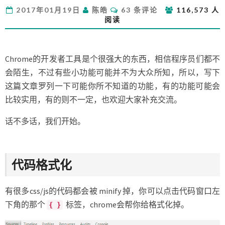
发
评
2017年01月19日
陈皓
63 条评论
116,573 人
者
论
阅读
工
具
的
小
Chrome的开发者工具是个很强大的东西，相信程序员们都不
技
会陌生，不过有些小功能可能并不为大众所知，所以，写下
巧
这篇文章罗列一下可能你所不知道的功能，有的功能可能会
比较实用，有的则不一定，也欢迎大家补充交流。
话不多话，我们开始。
代码格式化
有很多css/js的代码都会被 minify 掉，你可以点击代码窗口左
下角的那个
标签，chrome会帮你给格式化掉。
{ }