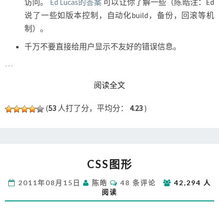
访问。
Ed Lucas的答案
可以让你了解一些（陈皓注：Ed
说了一些如版本控制，自动化build，备份，回滚等机
制）。
千万不要直接给用户显示不友好的错误信息。
…
READ MORE
阅读全文
(
53
人打了分，平均分：
4.23
)
CSS
CSS图形
图
形
评
2011年08月15日
陈皓
48 条评论
42,294 人
论
阅读