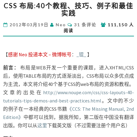
CSS 布局:40个教程、技巧、例子和最佳
布
实践
局:40
个
评
2012年03月19日
Neo
31 条评论
111,150 人
教
论
阅读
程、
技
巧、
例
【
感谢 Neo 投递本文 – 微博帐号
：
_锟_
】
子
和
前言：
布局是WEB开发一个重要的课题，进入XHTML/CSS
最
后，使用TABLE布局的方式逐渐淡出，CSS布局以众多优点成
佳
为主流，本文将介绍40个基于CSS的web布局的资源和教程。
实
文章的出处在
http://www.noupe.com/css/css-layouts-40-
践
tutorials-tips-demos-and-best-practices.html
。文中的不少
的例子在一本经典的CSS书籍
《CCS: The Missing Manual, 2nd
Edition》
中都可以找到，据我所知，第二版在中国没有翻译
出版。你可以从
这里
下载英文版（不过需要注册个用户名）