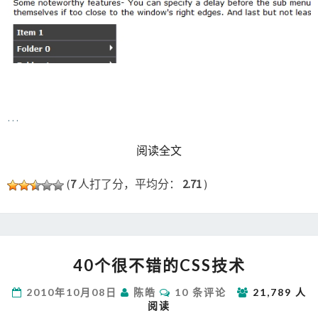
…
READ MORE
阅读全文
(
7
人打了分，平均分：
2.71
)
40
40个很不错的CSS技术
个
很
评
2010年10月08日
陈皓
10 条评论
21,789 人
不
论
阅读
错