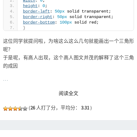
width
: 
0
;
height
: 
0
;
border-left
: 
50px
 solid transparent;
border-right
: 
50px
 solid transparent;
border-bottom
: 
100px
 solid red;
}
这位同学就提问啦，为啥这么这么几句就能画出一个三角形
呢？
于是呢，有高人出现，这个高人图文并茂的解释了这个三角
的成因
…
READ MORE
阅读全文
(
26
人打了分，平均分：
3.31
)
CSS