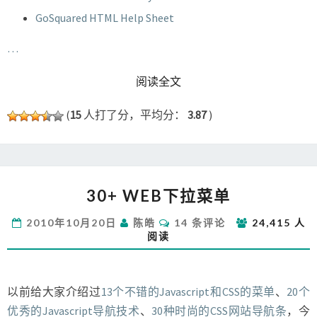
GoSquared HTML Help Sheet
…
READ MORE
阅读全文
(
15
人打了分，平均分：
3.87
)
30+
30+ WEB下拉菜单
WEB
下
评
2010年10月20日
陈皓
14 条评论
24,415 人
拉
论
阅读
菜
单
以前给大家介绍过
13个不错的Javascript和CSS的菜单
、
20个
优秀的Javascript导航技术
、
30种时尚的CSS网站导航条
，今