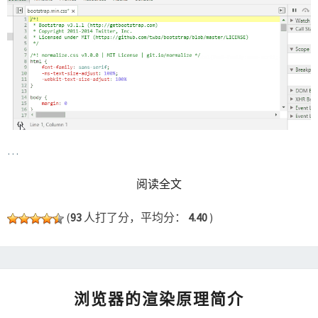
…
READ MORE
阅读全文
(
93
人打了分，平均分：
4.40
)
浏
浏览器的渲染原理简介
览
器