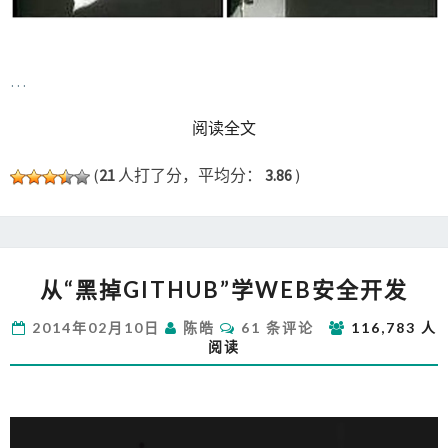
…
READ MORE
阅读全文
(
21
人打了分，平均分：
3.86
)
从
从“黑掉GITHUB”学WEB安全开发
“黑
掉
评
2014年02月10日
陈皓
61 条评论
116,783 人
GITHUB”
论
阅读
学
WEB
安
全
开