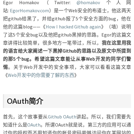
Egor Homakov（Twitter:
@homakov
个人网
站:
EgorHomakov.com
）是一个Web安全的布道士，他这两天
把github给黑了，并给github报了5个安全方面的bug，他在
他的这篇blog——《
How I hacked Github again
》（墙）说明
了这5个安全bug以及他把github黑掉的思路。Egor的这篇文
章讲得比较简单，很多地方一笔带过，所以，
我在这里用我
的语言给大家阐述一下黑掉Github的思路以及原文中所提到
的那5个bug。希望这篇文章能让从事Web开发的同学们警
惕
。关于Web开发中的安全事项，大家可以看看这篇文章
《
Web开发中的你需要了解的东西
》
OAuth简介
首先，这个故事要从
Github OAuth
讲起。所以，我们需要先
知道什么是
OAuth
。所谓OAuth就是说，第三方的应用可以通
过你的授权而不用知道你的帐号密码能够访问你在某网站的