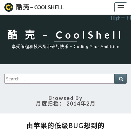
酷 壳 – COOLSHELL
Toggl
navig
High一下!
酷 壳 – CoolShell
享受编程和技术所带来的快乐 – Coding Your Ambition
Search
Sea
for:
Browsed By
月度归档：
2014年2月
由
由苹果的低级BUG想到的
苹