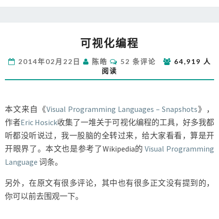
可
可视化编程
视
化
评
2014年02月22日
陈皓
52 条评论
64,919 人
编
论
阅读
程
本文来自《
Visual Programming Languages – Snapshots
》，
作者
Eric Hosick
收集了一堆关于可视化编程的工具，好多我都
听都没听说过，我一股脑的全转过来，给大家看看，算是开
开眼界了。
本文也是参考了Wikipedia的
Visual Programming
Language
词条。
另外，在原文有很多评论，其中也有很多正文没有提到的，
你可以前去围观一下。