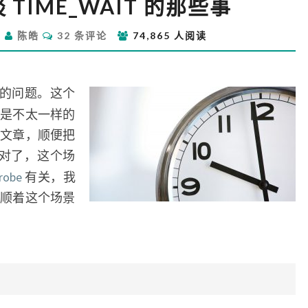
TIME_WAIT 的那些事
一
次
评
日
陈皓
32 条评论
74,865 人阅读
经
论
历
谈
TIME_WAIT
的问题。这个
的
是不太一样的
那
文章，顺便把
些
对了，这个场
事
robe
有关，我
顺着这个场景