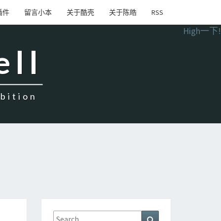
插件
留言小本
关于酷壳
关于陈皓
RSS
High一下!
ell
ition
Search
Search