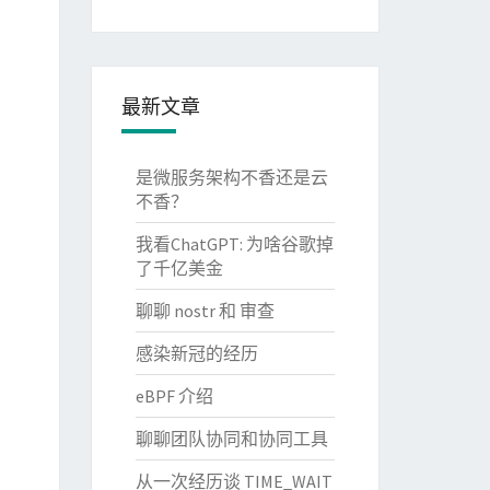
最新文章
是微服务架构不香还是云
不香？
我看ChatGPT: 为啥谷歌掉
了千亿美金
聊聊 nostr 和 审查
感染新冠的经历
eBPF 介绍
聊聊团队协同和协同工具
从一次经历谈 TIME_WAIT