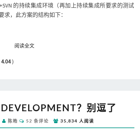
Maven +SVN 的持续集成环境（再加上持续集成所要求的测试
要求，此方案的结构如下：
READ MORE
阅读全文
：
4.04
)
TEST-
EN DEVELOPMENT？别逗了
DRIVEN
DEVELOPMENT？
评
日
陈皓
52 条评论
35,834 人阅读
别
论
逗
了