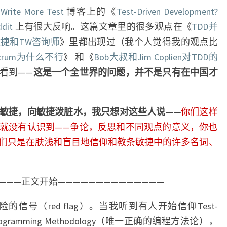
在
Write More Test
博客上的《
Test-Driven Development?
dit
上有很大反响。这篇文章里的很多观点在《
TDD并
捷和TW咨询师
》里都出现过（我个人觉得我的观点比
crum为什么不行
》 和《
Bob大叔和Jim Coplien对TDD的
看到——
这是一个全世界的问题，并不是只有在中国才
敏捷，向敏捷泼脏水，我只想对这些人说——
你们这样
就没有认识到——争论，反思和不同观点的意义，你也
们只是在肤浅和盲目地信仰和教条敏捷中的许多名词、
————正文开始——————————————
号（red flag）。当我听到有人开始信仰Test-
True Programming Methodology（唯一正确的编程方法论），