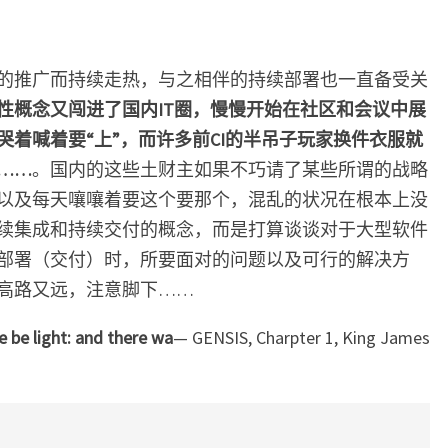
不
简
单！
的推广而持续走热，与之相伴的持续部署也一直备受关
性概念又闯进了国内IT圈，慢慢开始在社区和会议中展
着喊着要“上”，而许多前CI的半吊子玩家换件衣服就
……
。国内的这些土财主如果不巧请了某些所谓的战略
以及每天嚷嚷着要这个要那个，混乱的状况在根本上没
续集成和持续交付的概念，而是打算谈谈对于大型软件
部署（交付）时，所要面对的问题以及可行的解决方
高路又远，注意脚下……
e be light: and there wa
— GENSIS, Charpter 1, King James