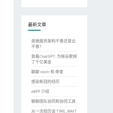
最新文章
是微服务架构不香还是云
不香？
我看ChatGPT: 为啥谷歌掉
了千亿美金
聊聊 nostr 和 审查
感染新冠的经历
eBPF 介绍
聊聊团队协同和协同工具
从一次经历谈 TIME_WAIT