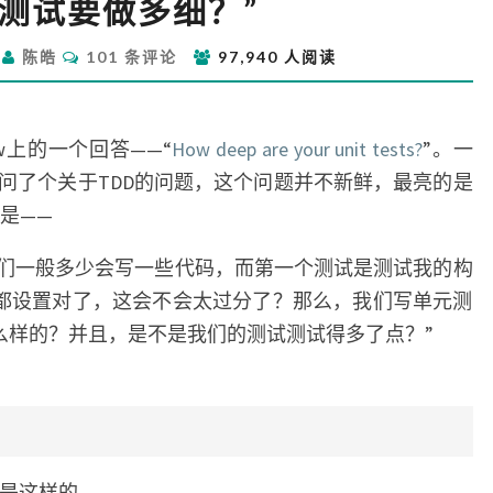
元测试要做多细？”
元
测
评
日
陈皓
101 条评论
97,940 人阅读
试
论
要
做
多
low上的一个回答——“
How deep are your unit tests?
”。一
细？”
问了个关于TDD的问题，这个问题并不新鲜，最亮的是
题是——
我们一般多少会写一些代码，而第一个测试是测试我的构
都设置对了，这会不会太过分了？那么，我们写单元测
么样的？并且，是不是我们的测试测试得多了点？”
答案是这样的——