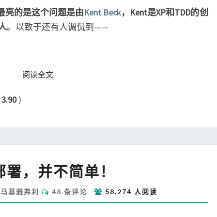
最亮的是这个问题是由
Kent Beck
，Kent是XP和TDD的创
人
。以致于还有人调侃到——
READ MORE
阅读全文
：
3.90
)
持
部署，并不简单！
续
部
评
马基雅弗利
48 条评论
58,274 人阅读
署，
论
并