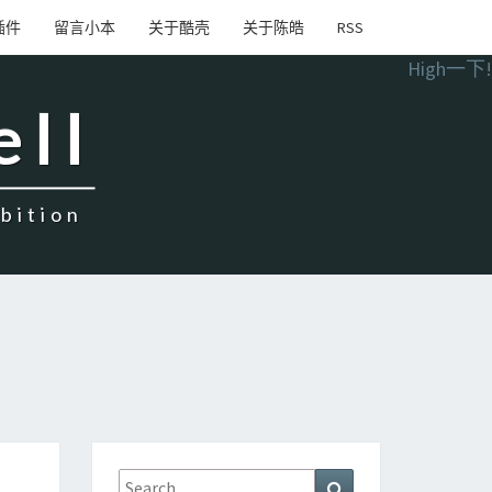
插件
留言小本
关于酷壳
关于陈皓
RSS
High一下!
ell
ition
Search
Search