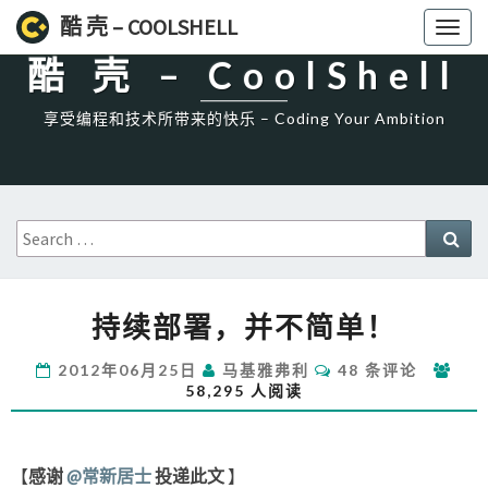
High一下!
酷 壳 – COOLSHELL
Toggl
naviga
酷 壳 – CoolShell
享受编程和技术所带来的快乐 – Coding Your Ambition
Search
Sea
for:
持
持续部署，并不简单！
续
部
评
2012年06月25日
马基雅弗利
48 条评论
署，
论
58,295 人阅读
并
不
简
单！
【
感谢
@常新居士
投递此文
】