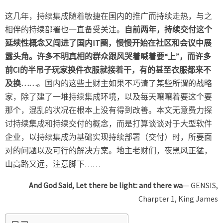
这几年，持续集成随着敏捷在国内的推广而持续走热，与之
相伴的持续部署也一直备受关注。
自前两年，持续交付这个
延续性概念又闯进了国内IT圈，慢慢开始在社区和会议中展
露头角。许多不明真相的群众跟风哭着喊着要“上”，而许多
前CI的半吊子玩家换件衣服就接着干，有的甚至衣服都来不
及换……
。国内的这些土财主如果不巧请了某些所谓的战略
家，除了建了一堆持续集成环境，以及每天嚷嚷着要这个要
那个，混乱的状况在根本上没有得到改善。本文无意费力探
讨持续集成和持续交付的概念，而是打算谈谈对于大型软件
企业，以持续集成为基础实现持续部署（交付）时，所要面
对的问题以及可行的解决方案。地主老财们，夜黑风正猛，
山高路又远，注意脚下……
And God Said, Let there be light: and there wa
— GENSIS,
Charpter 1, King James