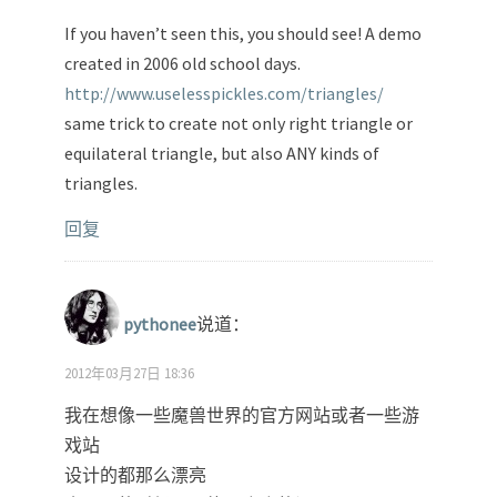
If you haven’t seen this, you should see! A demo
created in 2006 old school days.
http://www.uselesspickles.com/triangles/
same trick to create not only right triangle or
equilateral triangle, but also ANY kinds of
triangles.
回复
pythonee
说道：
2012年03月27日 18:36
我在想像一些魔兽世界的官方网站或者一些游
戏站
设计的都那么漂亮