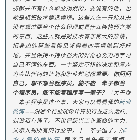
初都并不有什么职业规划的，要说有的话，也
就是想把技术搞透搞精。这些人在一开始从来
没有想过要当个什么经理或是什么架构师之类
的东西，这些人就是对技术有非常大的热情，
把身边的那些看得见够得着的事情做到好好
地，并且保持不持续强大的好奇心努力地学习
自己不懂的东西。一个坚定不移的决定和意志
力会比任何的计划和职业规划都重要。
你问问
自己，想不想当程序员，能不能一辈子都当一
个程序员，能不能写程序写一辈子？
（关于做
一辈子程序员这个事，大家可以看看我的
新浪
微博
——
没哪个行业能像计算机行业这么活跃、
刺激和有趣了。不仅是新兴工业革命的主力，
又渗入到所有的行业中，干一辈子值了。//
@_
你亲爱的偏执狂
: 程序员首先是工程师，