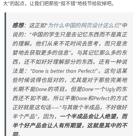
大”的起点，让我们把那些“挺不错”地枝节给砍掉吧。
感想
：这正如“
为什么中国的网页设计这么烂
”中
说的：“中国的学生只是去记忆东西而不是真正
的理解。他们从来不花时间去思考，而只是贪
婪地去获取更多的信息”。与其记忆那么多的东
西，还不如好好理解部分的东西。还有一种说
法是：“Done is better than Perfect!”，这句话某
些时候说得也挺对的，尤其是对于那些完美地
长期不能Done的项目。但是Done一个Ugly的东
西还不如不做。所以平衡Done和Perfect的方式
正好就是这句话——“与其做个半成品，不好做好
半个产品”，因为，
一个半成品会让人绝望，而
半个好产品会让人有所期望，这就是其中的不
同
。