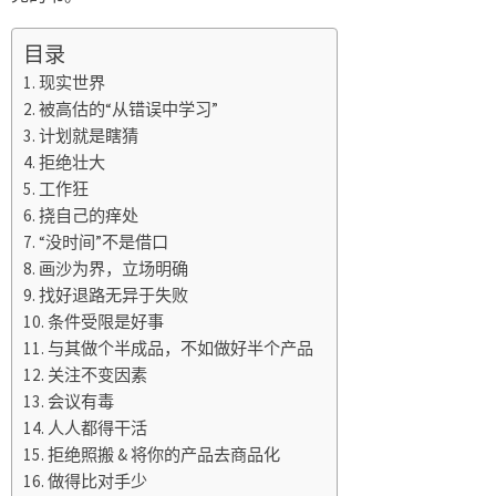
目录
现实世界
被高估的“从错误中学习”
计划就是瞎猜
拒绝壮大
工作狂
挠自己的痒处
“没时间”不是借口
画沙为界，立场明确
找好退路无异于失败
条件受限是好事
与其做个半成品，不如做好半个产品
关注不变因素
会议有毒
人人都得干活
拒绝照搬 & 将你的产品去商品化
做得比对手少