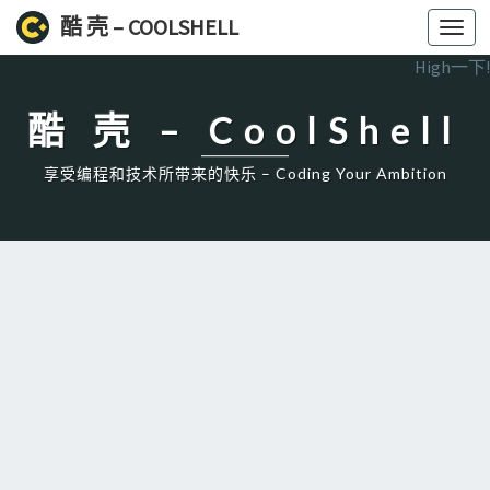
酷 壳 – COOLSHELL
Toggl
navig
High一下!
酷 壳 – CoolShell
享受编程和技术所带来的快乐 – Coding Your Ambition