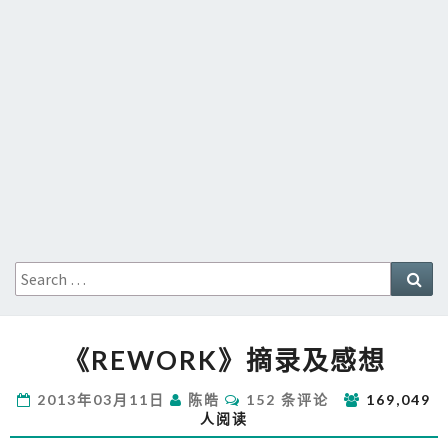
Search
Sea
for:
《REWORK》
《REWORK》摘录及感想
摘
录
评
2013年03月11日
陈皓
152 条评论
169,049
及
论
人阅读
感
想