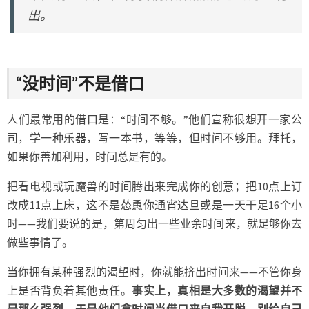
出。
“没时间”不是借口
人们最常用的借口是：“时间不够。”他们宣称很想开一家公
司，学一种乐器，写一本书，等等，但时间不够用。拜托，
如果你善加利用，时间总是有的。
把看电视或玩魔兽的时间腾出来完成你的创意；把10点上订
改成11点上床，这不是怂恿你通宵达旦或是一天干足16个小
时——我们要说的是，第周匀出一些业余时间来，就足够你去
做些事情了。
当你拥有某种强烈的渴望时，你就能挤出时间来——不管你身
上是否背负着其他责任。
事实上，真相是大多数的渴望并不