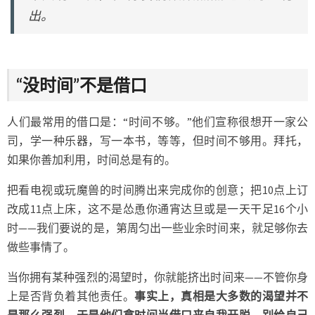
出。
“没时间”不是借口
人们最常用的借口是：“时间不够。”他们宣称很想开一家公
司，学一种乐器，写一本书，等等，但时间不够用。拜托，
如果你善加利用，时间总是有的。
把看电视或玩魔兽的时间腾出来完成你的创意；把10点上订
改成11点上床，这不是怂恿你通宵达旦或是一天干足16个小
时——我们要说的是，第周匀出一些业余时间来，就足够你去
做些事情了。
当你拥有某种强烈的渴望时，你就能挤出时间来——不管你身
上是否背负着其他责任。
事实上，真相是大多数的渴望并不