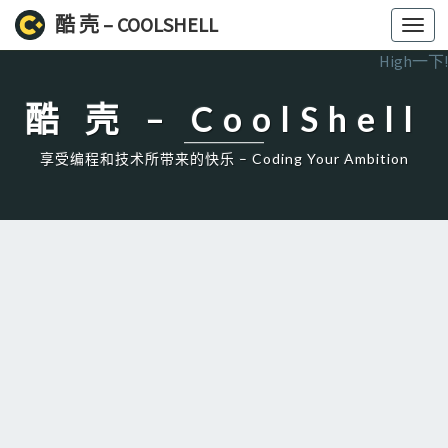
酷 壳 – COOLSHELL
Toggl
navig
High一下!
酷 壳 – CoolShell
享受编程和技术所带来的快乐 – Coding Your Ambition