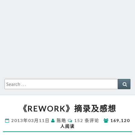
Search
Sea
for:
《REWORK》
《REWORK》摘录及感想
摘
录
评
2013年03月11日
陈皓
152 条评论
169,120
及
论
人阅读
感
想