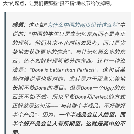
大”的起点，让我们把那些“挺不错”地枝节给砍掉吧。
感想
：这正如“
为什么中国的网页设计这么烂
”中
说的：“中国的学生只是去记忆东西而不是真正
的理解。他们从来不花时间去思考，而只是贪
婪地去获取更多的信息”。与其记忆那么多的东
西，还不如好好理解部分的东西。还有一种说
法是：“Done is better than Perfect!”，这句话某
些时候说得也挺对的，尤其是对于那些完美地
长期不能Done的项目。但是Done一个Ugly的东
西还不如不做。所以平衡Done和Perfect的方式
正好就是这句话——“与其做个半成品，不好做好
半个产品”，因为，
一个半成品会让人绝望，而
半个好产品会让人有所期望，这就是其中的不
同
。