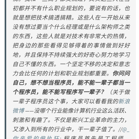
初都并不有什么职业规划的，要说有的话，也
就是想把技术搞透搞精。这些人在一开始从来
没有想过要当个什么经理或是什么架构师之类
的东西，这些人就是对技术有非常大的热情，
把身边的那些看得见够得着的事情做到好好
地，并且保持不持续强大的好奇心努力地学习
自己不懂的东西。一个坚定不移的决定和意志
力会比任何的计划和职业规划都重要。
你问问
自己，想不想当程序员，能不能一辈子都当一
个程序员，能不能写程序写一辈子？
（关于做
一辈子程序员这个事，大家可以看看我的
新浪
微博
——
没哪个行业能像计算机行业这么活跃、
刺激和有趣了。不仅是新兴工业革命的主力，
又渗入到所有的行业中，干一辈子值了。//
@_
你亲爱的偏执狂
: 程序员首先是工程师，