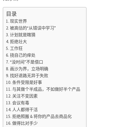
目录
现实世界
被高估的“从错误中学习”
计划就是瞎猜
拒绝壮大
工作狂
挠自己的痒处
“没时间”不是借口
画沙为界，立场明确
找好退路无异于失败
条件受限是好事
与其做个半成品，不如做好半个产品
关注不变因素
会议有毒
人人都得干活
拒绝照搬 & 将你的产品去商品化
做得比对手少