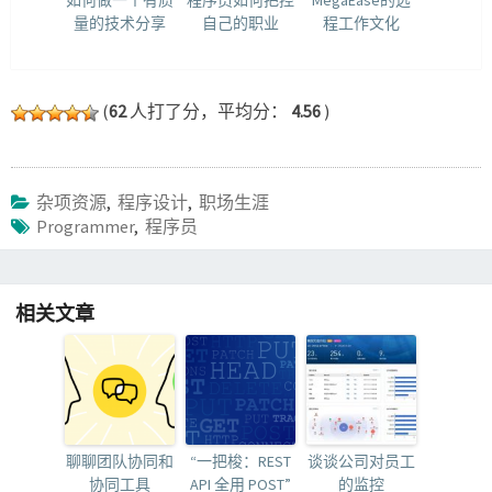
量的技术分享
自己的职业
程工作文化
(
62
人打了分，平均分：
4.56
)
杂项资源
,
程序设计
,
职场生涯
Programmer
,
程序员
相关文章
聊聊团队协同和
“一把梭：REST
谈谈公司对员工
协同工具
API 全用 POST”
的监控