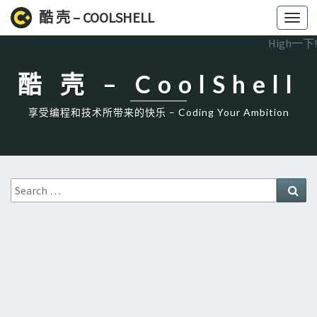
酷 壳 – COOLSHELL
Toggl
navig
High一下!
酷 壳 – CoolShell
享受编程和技术所带来的快乐 – Coding Your Ambition
Search
Sea
for: