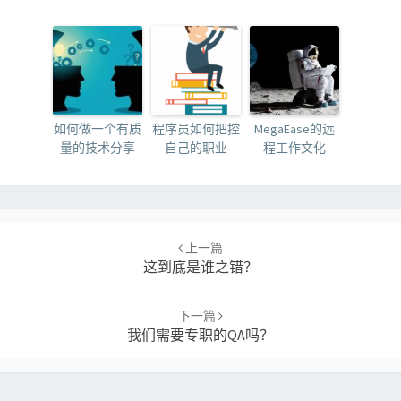
如何做一个有质
程序员如何把控
MegaEase的远
量的技术分享
自己的职业
程工作文化
Post
navigation
上一篇
这到底是谁之错？
下一篇
我们需要专职的QA吗？