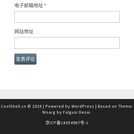
电子邮箱地址
*
网站地址
CoolShell.cn © 2026
|
Powered by
WordPress
|
Based on Theme:
Nisarg by
Falguni Desai
.
京ICP备18054967号-1