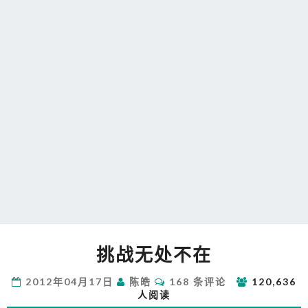
挑
挑战无处不在
战
无
评
2012年04月17日
陈皓
168 条评论
120,636
处
论
人阅读
不