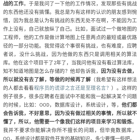
战的工作
。于是我问了一下他的工作情况，发现那些有挑战
的东西他还没有搞懂。我总是为有这样的认识的朋友感到惋
惜，因为我总是认为有挑战的东西无处不在啊，不能因为工
作上没有，自己就放纵了自己。比如，面试过一个做地图的
工程师，他的工作是做计算地图上任意两点的最短或最优路
径的一部分功能。我觉得这个事很有挑战，也有难度，应聘
者说，没什么挑战，因为他做的东西只是调用相关的算法
库。他在这个项目干了2年了，当我问他有没有看过算法库，
知不知道地图是怎么存储的？他却告诉我，
因为没有去做，
所以就没有去了解，等做的时候再了解
（我希望有这样想法
的人都去看看
程序员的谎谬之言还是至理名言？
）。这样的
例子很多，很多应聘者在面试中不能和我一起解决某个问题
的时候，比如：OOD，数据库设计，系统设计，等，
他们都
会告诉我，不好意思，因为没有做过相关的事情，所以就不
懂了，所以，他需要一个像我们这样的项目来学习和锻炼
。
我并不要求你能解决你所不擅长的问题，但毕竟数据库，
OO，系统设计都是软件开发的基础知识，多少要懂一些吧。