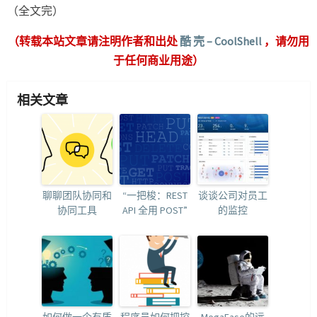
（全文完）
（转载本站文章请注明作者和出处
酷 壳 – CoolShell
，请勿用
于任何商业用途）
相关文章
聊聊团队协同和
“一把梭：REST
谈谈公司对员工
协同工具
API 全用 POST”
的监控
如何做一个有质
程序员如何把控
MegaEase的远