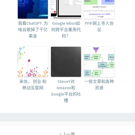
我看ChatGPT: 为
Google Inbox如
PFIF网上寻人协
啥谷歌掉了千亿
何跨平台重用代
议
美金
码？
来信， 创业 和
SteveY对
一些文章和各种
移动互联网
Amazon和
资源
Google平台的吐
槽
Post
navigation
上一篇