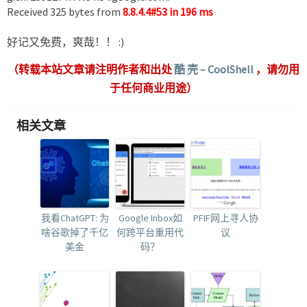
Received 325 bytes from
8.8.4.4#53 in 196 ms
好记又免费，爽哉！！ :)
（转载本站文章请注明作者和出处
酷 壳 – CoolShell
，请勿用
于任何商业用途）
相关文章
我看ChatGPT: 为
Google Inbox如
PFIF网上寻人协
啥谷歌掉了千亿
何跨平台重用代
议
美金
码？