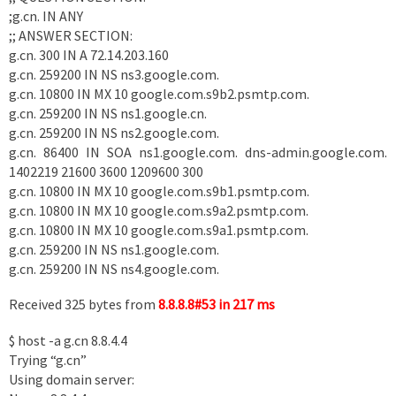
;g.cn. IN ANY
;; ANSWER SECTION:
g.cn. 300 IN A 72.14.203.160
g.cn. 259200 IN NS ns3.google.com.
g.cn. 10800 IN MX 10 google.com.s9b2.psmtp.com.
g.cn. 259200 IN NS ns1.google.cn.
g.cn. 259200 IN NS ns2.google.com.
g.cn. 86400 IN SOA ns1.google.com. dns-admin.google.com.
1402219 21600 3600 1209600 300
g.cn. 10800 IN MX 10 google.com.s9b1.psmtp.com.
g.cn. 10800 IN MX 10 google.com.s9a2.psmtp.com.
g.cn. 10800 IN MX 10 google.com.s9a1.psmtp.com.
g.cn. 259200 IN NS ns1.google.com.
g.cn. 259200 IN NS ns4.google.com.
Received 325 bytes from
8.8.8.8#53 in 217 ms
$ host -a g.cn 8.8.4.4
Trying “g.cn”
Using domain server: