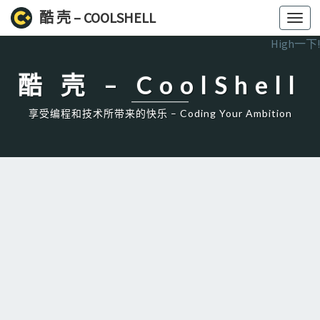
酷 壳 – COOLSHELL
Toggl
navig
High一下!
酷 壳 – CoolShell
享受编程和技术所带来的快乐 – Coding Your Ambition