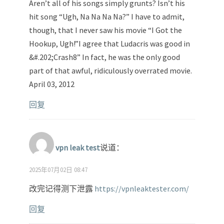
Aren’t all of his songs simply grunts? Isn’t his
hit song “Ugh, Na Na Na Na?” I have to admit,
though, that I never saw his movie “I Got the
Hookup, Ugh!”I agree that Ludacris was good in
&#.202;Crash8” In fact, he was the only good
part of that awful, ridiculously overrated movie.
April 03, 2012
回复
vpn leak test
说道：
2025年07月02日 08:47
改完记得测下泄露
https://vpnleaktester.com/
回复