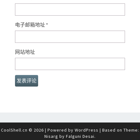
电子邮箱地址
*
网站地址
CoolShell.cn © 2026
|
Powered by
WordPress
|
Based on Theme:
Nisarg by
Falguni Desai
.