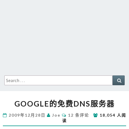
Search
Sea
for:
GOOGLE
GOOGLE的免费DNS服务器
的
免
评
2009年12月28日
Joe
12 条评论
18,054 人阅
费
论
读
DNS
服