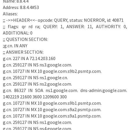
Name: 8.8.4.4
Address: 8.8.4.4#53
Aliases:
;; ->>HEADER<<- opcode: QUERY, status: NOERROR, id: 40871
;; flags: qr rd ra; QUERY: 1, ANSWER: 11, AUTHORITY: 0,
ADDITIONAL: 0
;; QUESTION SECTION:
;g.cn.
IN
ANY
;; ANSWER SECTION:
g.cn.
227
IN
A
72.14.203.160
g.cn.
259127
IN
NS
ns3.google.com.
g.cn.
10727
IN
MX
10 google.com.s9b2.psmtp.com.
g.cn.
259127
IN
NS
ns1.google.cn.
g.cn.
259127
IN
NS
ns2.google.com.
g.cn.
86327
IN
SOA
ns1.google.com. dns-admin.google.com.
1402219 21600 3600 1209600 300
g.cn.
10727
IN
MX
10 google.com.s9b1.psmtp.com.
g.cn.
10727
IN
MX
10 google.com.s9a2.psmtp.com.
g.cn.
10727
IN
MX
10 google.com.s9a1.psmtp.com.
g.cn.
259127
IN
NS
ns1.google.com.
g.cn.
259127
IN
NS
ns4.google.com.