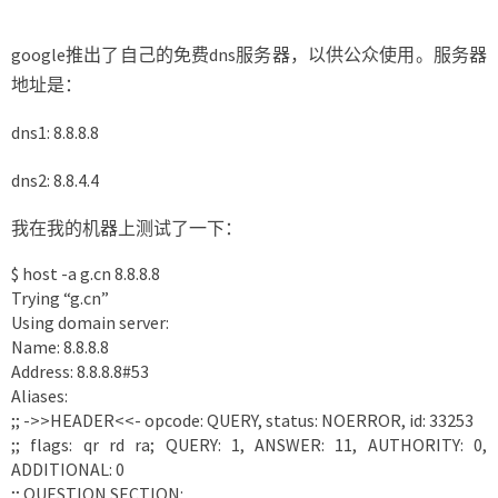
务
器
google推出了自己的免费dns服务器，以供公众使用。服务器
地址是：
dns1: 8.8.8.8
dns2: 8.8.4.4
我在我的机器上测试了一下：
$ host -a g.cn 8.8.8.8
Trying “g.cn”
Using domain server:
Name: 8.8.8.8
Address: 8.8.8.8#53
Aliases:
;; ->>HEADER<<- opcode: QUERY, status: NOERROR, id: 33253
;; flags: qr rd ra; QUERY: 1, ANSWER: 11, AUTHORITY: 0,
ADDITIONAL: 0
;; QUESTION SECTION: