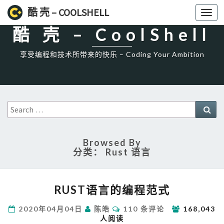
High一下!
酷 壳 – COOLSHELL
Toggl
navig
酷 壳 – CoolShell
享受编程和技术所带来的快乐 – Coding Your Ambition
Search
Sea
for:
Browsed By
分类：
Rust 语言
RUST
RUST语言的编程范式
语
言
评
2020年04月04日
陈皓
110 条评论
168,043
的
论
人阅读
编