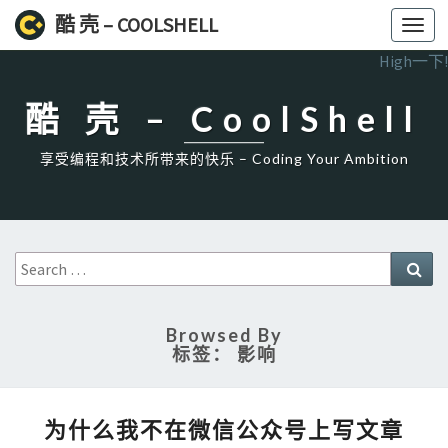
酷 壳 – COOLSHELL
Toggl
navig
High一下!
酷 壳 – CoolShell
享受编程和技术所带来的快乐 – Coding Your Ambition
Search
Sea
for:
Browsed By
标签：
影响
为
为什么我不在微信公众号上写文章
什