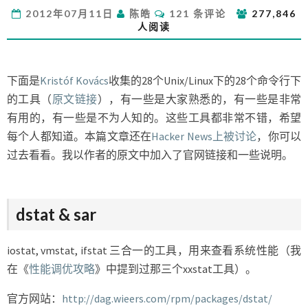
UNIX/LINUX
评
2012年07月11日
陈皓
121 条评论
277,846
的
论
人阅读
命
令
行
神
下面是
Kristóf Kovács
收集的28个Unix/Linux下的28个命令行下
器
的工具（
原文链接
），有一些是大家熟悉的，有一些是非常
有用的，有一些是不为人知的。这些工具都非常不错，希望
每个人都知道。本篇文章还在
Hacker News上被讨论
，你可以
过去看看。我以作者的原文中加入了官网链接和一些说明。
dstat & sar
iostat, vmstat, ifstat 三合一的工具，用来查看系统性能（我
在《
性能调优攻略
》中提到过那三个xxstat工具）。
官方网站：
http://dag.wieers.com/rpm/packages/dstat/