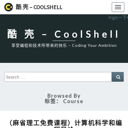
酷 壳 – COOLSHELL
Toggl
navig
High一下!
酷 壳 – CoolShell
享受编程和技术所带来的快乐 – Coding Your Ambition
Search
Sea
for:
Browsed By
标签：
Course
（麻
（麻省理工免费课程）计算机科学和编
省