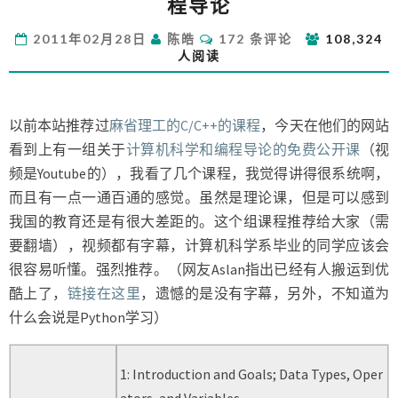
程导论
理
工
评
2011年02月28日
陈皓
172 条评论
108,324
免
论
人阅读
费
课
程）
计
以前本站推荐过
麻省理工的C/C++的课程
，今天在他们的网站
算
看到上有一组关于
计算机科学和编程导论的免费公开课
（视
机
频是Youtube的），我看了几个课程，我觉得讲得很系统啊，
科
而且有一点一通百通的感觉。虽然是理论课，但是可以感到
学
和
我国的教育还是有很大差距的。这个组课程推荐给大家（需
编
要翻墙），视频都有字幕，计算机科学系毕业的同学应该会
程
很容易听懂。强烈推荐。（网友Aslan指出已经有人搬运到优
导
酷上了，
链接在这里
，遗憾的是没有字幕，另外，不知道为
论
什么会说是Python学习）
1: Introduction and Goals; Data Types, Oper