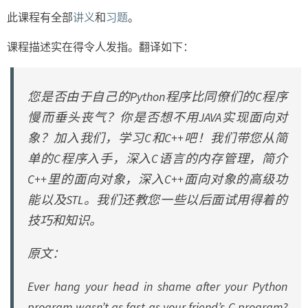
C
此课程有全部
讲义
和
习题
。
语
言
课程描述实在得令人发指。翻译如下：
内
存
管
您是否由于自己的Python程序比同僚们的C程序
理
慢而垂头丧气？你是否想不用JAVA实现面向对
和
C++面
象？加入我们，学习C和C++吧！我们带您从简
向
单的C程序入手，深入C语言的内存管理，简介
对
C++里的面向对象，深入C++面向对象的高级功
象
编
能以及STL。我们还教您一些以后面试用得着的
程
技巧和知识。
原文：
Ever hang your head in shame after your Python
program wasn’t as fast as your friend’s C program?