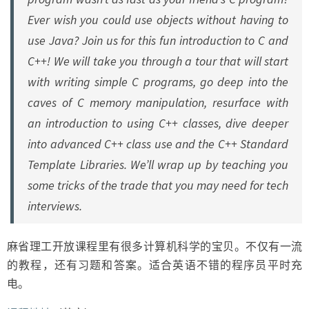
Ever wish you could use objects without having to
use Java? Join us for this fun introduction to C and
C++! We will take you through a tour that will start
with writing simple C programs, go deep into the
caves of C memory manipulation, resurface with
an introduction to using C++ classes, dive deeper
into advanced C++ class use and the C++ Standard
Template Libraries. We’ll wrap up by teaching you
some tricks of the trade that you may need for tech
interviews.
麻省理工开放课程里有很多计算机科学的宝贝。不仅有一流
的教程，还有习题和答案。适合英语不错的程序员平时充
电。