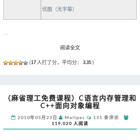
优酷（无字幕）
…
READ MORE
阅读全文
(
17
人打了分，平均分：
3.35
)
（麻
（麻省理工免费课程）C语言内存管理和
省
C++面向对象编程
理
工
评
2010年05月23日
Mailper
135 条评论
免
论
119,020 人阅读
费
课
程）