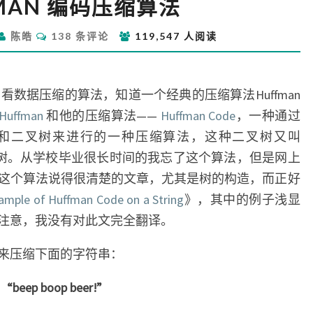
FMAN 编码压缩算法
编
码
评
陈皓
138 条评论
119,547 人阅读
压
论
缩
算
法
看数据压缩的算法，知道一个经典的压缩算法Huffman
 Huffman
和他的压缩算法——
Huffman Code
，一种通过
和二叉树来进行的一种压缩算法，这种二叉树又叫
权重的树。从学校毕业很长时间的我忘了这个算法，但是网上
这个算法说得很清楚的文章，尤其是树的构造，而正好
ample of Huffman Code on a String
》，其中的例子浅显
注意，我没有对此文完全翻译。
来压缩下面的字符串：
“beep boop beer!”