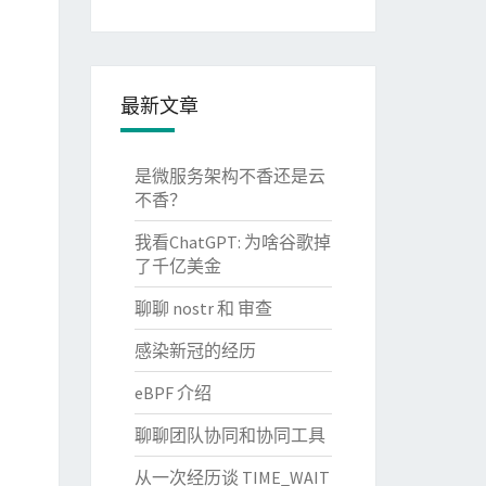
最新文章
是微服务架构不香还是云
不香？
我看ChatGPT: 为啥谷歌掉
了千亿美金
聊聊 nostr 和 审查
感染新冠的经历
eBPF 介绍
聊聊团队协同和协同工具
从一次经历谈 TIME_WAIT