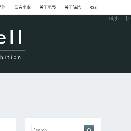
插件
留言小本
关于酷壳
关于陈皓
RSS
High一下!
ell
ition
Search
Search