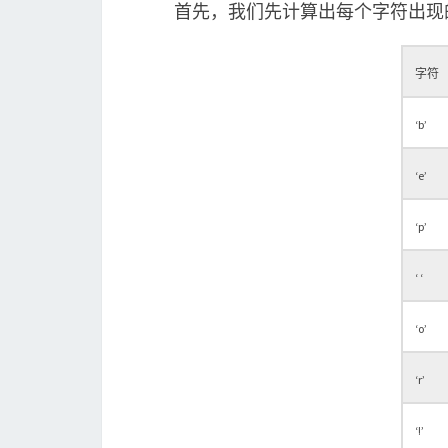
首先，我们先计算出每个字符出现的
字符
‘b’
‘e’
‘p’
‘ ‘
‘o’
‘r’
‘!’