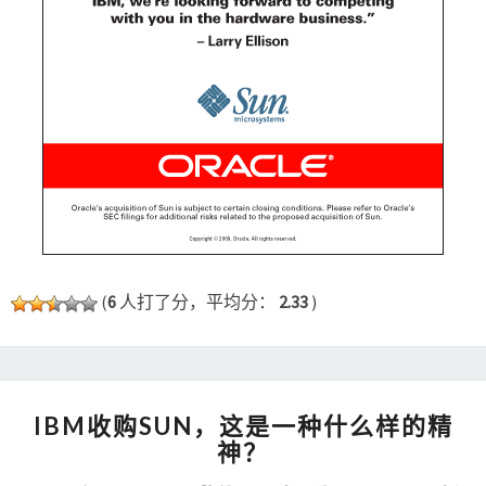
(
6
人打了分，平均分：
2.33
)
IBM
IBM收购SUN，这是一种什么样的精
收
神？
购
SUN，