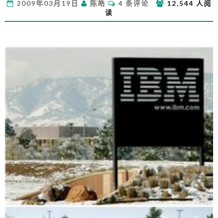
评
2009年03月19日
陈皓
4 条评论
12,544 人阅
这
论
读
是
一
种
什
么
样
的
精
神？