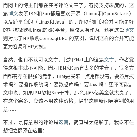
而网上的博主们都在狂写评论文章了。有持支持态度的，这
篇
博文
表明IBM和Sun都是喜欢开源（Linux 和OpenSolaris）
以及跨平台的（Linux和Java）的，所以他们的合并可能更好
的对抗微软和intel的x86平台，应该太有作为。还有这篇
博文
则对比了HP收购Compaq(DEC)的案例，说明这样的合并可能
更为容易和HP对抗。
当然，也有不认可以文章，比如ZNet上的这篇
文章
，作者觉
得这根本就不可能，因为IBM和Sun有太多的重合了，很多方
面都有存在很强的竞争，IBM要买来一点用都没有，要芯片技
术吗？要操作系统吗？要数据库吗？要Java吗？更不可能。
文中说，如果IBM想把Sun干掉，那么用65亿美金就太贵了，
在这个寒冬，应该不用这种价格，除非这则新闻另有别的用
意……
不过，最有意思的评论是
这篇
，简直是太精彩了，我忍不住
想把之翻译在这里：