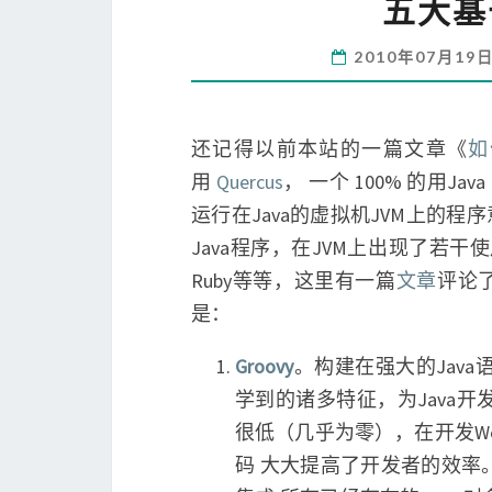
五大基
2010年07月19
还记得以前本站的一篇文章《
如
用
Quercus
， 一个 100% 的用J
运行在Java的虚拟机JVM上的
Java程序，在JVM上出现了若干使用
Ruby等等，这里有一篇
文章
评论
是：
Groovy
。构建在强大的Java语言
学到的诸多特征，为Java
很低（几乎为零），在开发We
码 大大提高了开发者的效率