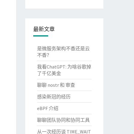
最新文章
是微服务架构不香还是云
不香？
我看ChatGPT: 为啥谷歌掉
了千亿美金
聊聊 nostr 和 审查
感染新冠的经历
eBPF 介绍
聊聊团队协同和协同工具
从一次经历谈 TIME_WAIT