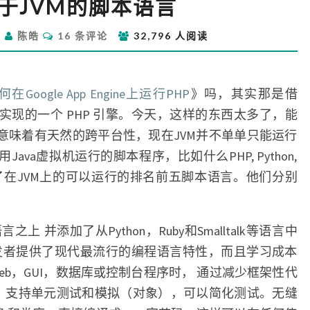
于JVM的脚本语言
大
基
评
日
陈皓
16 条评论
32,796 人阅读
于
论
JVM
的
脚
何在Google App Engine上运行PHP
》吗，其实那是借
本
ava 实现的一个 PHP 引擎。今天，这样的东西太多了，能
语
程序意味着有天然的跨平台性，现在JVM并不单单只能运行
言
Java虚拟机运行的脚本程序，比如什么PHP, Python,
了在JVM上的可以运行的排名前五脚本语言。他们分别
之上 并添加了从Python，Ruby和Smalltalk等语言中
开发者提供了现代最流行的编程语言特性，而且学习成本
b，GUI，数据库或控制台程序时， 通过减少框架性代
。支持单元测试和模拟（对象），可以简化测试。无缝