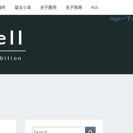
插件
留言小本
关于酷壳
关于陈皓
RSS
High一下!
ell
ition
Search
Search