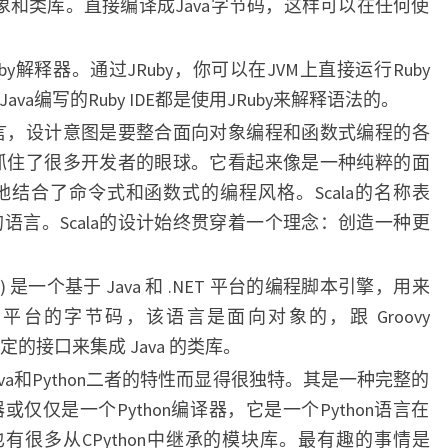
a对象和类库。直接编译成Java字节码，这样可以在任何使
by解释器。通过JRuby，你可以在JVM上直接运行Ruby
va编写的Ruby IDE都是使用JRuby来解释语法的。
言，设计意图是要整合面向对象编程和函数式编程的各
近来抓住了很多开发者的眼球。它看起来像是一种纯粹的面
结合了命令式和函数式的编程风格。Scala的名称表
语言。Scala的设计始终贯穿着一个理念：创造一种更
Fan) 是一个基于 Java 和 .NET 平台的编程脚本引擎，用来
ET 平台的字节码，该语言是面向对象的，跟 Groovy
特定的接口来集成 Java 的类库。
Java和Python二者的特性而显得很独特。其是一种完整的
或仅仅是一个Python编译器，它是一个Python语言在
on也有很多从CPython中继承的模块库。最有趣的事情是