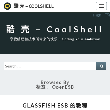
酷 壳 – COOLSHELL
Toggl
navig
High一下!
酷 壳 – CoolShell
享受编程和技术所带来的快乐 – Coding Your Ambition
Search
Sea
for:
Browsed By
标签：
OpenESB
GLASSFISH
GLASSFISH ESB 的教程
ESB