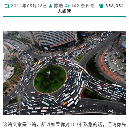
那
评
2014年05月28日
陈皓
162 条评论
356,054
些
论
人阅读
事
儿
（下）
这篇文章是下篇，所以如果你对TCP不熟悉的话，还请你先