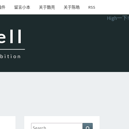
插件
留言小本
关于酷壳
关于陈皓
RSS
High一下!
ell
ition
Search
Search