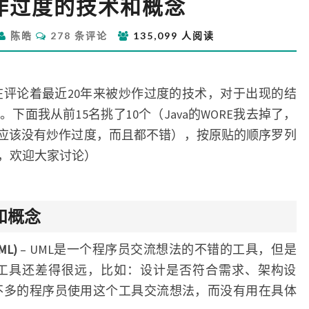
作过度的技术和概念
些
炒
评
陈皓
278 条评论
135,099 人阅读
作
论
过
度
的
在评论着最近20年来被炒作过度的技术，对于出现的结
技
面我从前15名挑了10个（Java的WORE我去掉了，
术
们应该没有炒作过度，而且都不错），按原贴的顺序罗列
和
，欢迎大家讨论）
概
念
术和概念
ML)
– UML是一个程序员交流想法的不错的工具，但是
工具还差得很远，比如：设计是否符合需求、架构设
不多的程序员使用这个工具交流想法，而没有用在具体