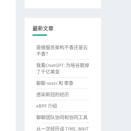
最新文章
是微服务架构不香还是云
不香？
我看ChatGPT: 为啥谷歌掉
了千亿美金
聊聊 nostr 和 审查
感染新冠的经历
eBPF 介绍
聊聊团队协同和协同工具
从一次经历谈 TIME_WAIT