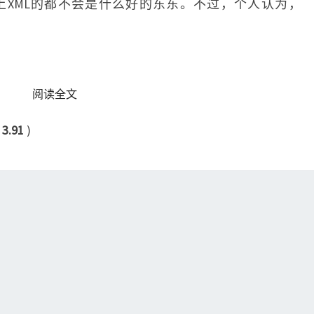
上XML的都不会是什么好的东东。不过，个人认为，
READ MORE
阅读全文
：
3.91
)