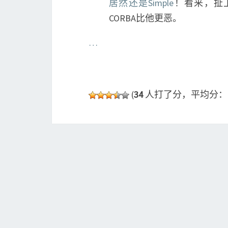
居然还是Simple
！看来，扯
CORBA比他更恶。
…
(
34
人打了分，平均分