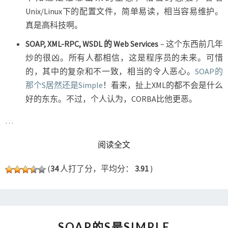
Unix/Linux下的配置文件，简单易读，相当容易维护。
真是高科技啊。
SOAP, XML-RPC, WSDL 的 Web Services
– 这个东西前几年
炒的很凶。所有人都相信，这是程序员的未来。可惜
的，其中的复杂和不一致，相当的令人恶心。
SOAP的
那个S居然还是Simple
！看来，扯上XML的都不会是什么
好的东东。不过，个人认为，CORBA比他更恶。
…
READ MORE
阅读全文
(
34
人打了分，平均分：
3.91
)
SOAP
SOAP的S是SIMPLE
的