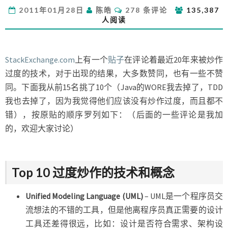
炒
评
2011年01月28日
陈皓
278 条评论
135,387
作
论
人阅读
过
度
的
技
StackExchange.com
上有一个
贴子
在评论着最近20年来被炒作
术
过度的技术，对于出现的结果，大多数赞同，也有一些不赞
和
同。下面我从前15名挑了10个（Java的WORE我去掉了，TDD
概
我也去掉了，因为我觉得他们应该没有炒作过度，而且都不
念
错），按原贴的顺序罗列如下：（后面的一些评论是我加
的，欢迎大家讨论）
Top 10 过度炒作的技术和概念
Unified Modeling Language (UML)
– UML是一个程序员交
流想法的不错的工具，但是他离程序员真正需要的设计
工具还差得很远，比如：设计是否符合需求、架构设