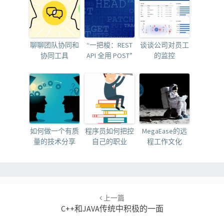
聊聊团队协同和
“一把梭：REST
谈谈公司对员工
协同工具
API 全用 POST”
的监控
如何做一个有质
程序员如何把控
MegaEase的远
量的技术分享
自己的职业
程工作文化
Post
navigation
上一篇
C++和JAVA传统中积极的一面