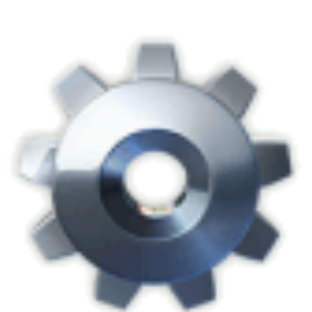
十
个
习
惯