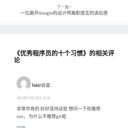
下一篇
一位离开Google的设计师离职感言的读后感
《
优秀程序员的十个习惯
》的相关评
论
fakir
说道：
2013年02月24日 14:26
非常中肯的 好好坚持这些 想问一下你推荐
svn， 为什么不推荐git呢
回复