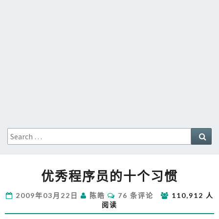
Search
Sea
for:
优
优秀程序员的十个习惯
秀
程
评
2009年03月22日
陈皓
76 条评论
110,912 人
序
论
阅读
员
的