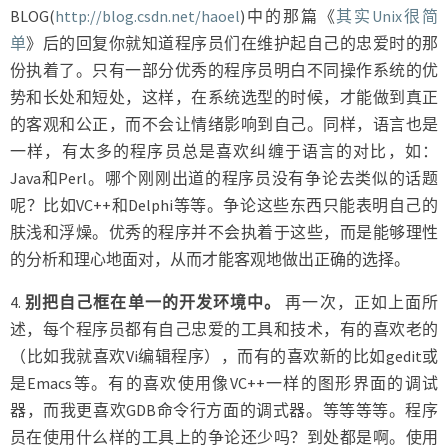
BLOG(
http://blog.csdn.net/haoel
)中的那篇《
其实Unix很简
单
》后的回复你就知道程序员们在维护起自己的忠爱时的那
份执着了。只有一部分优秀的程序员明白不同操作系统的优
势和长处和短处，这样，在系统选型的时候，才能做到真正
的客观和公正，而不会让情绪影响到自己。同样，语言也是
一样，有太多的程序员总是喜欢纠缠于语言的对比，如：
Java和Perl。哪个刚刚出道的程序员没有争论去类似的话题
呢？比如VC++和Delphi等等。争论这些东西只能表明自己的
肤浅和浮燥。优秀的程序并不会执着于这些，而是能够理性
的分析和理心地面对，从而才能客观地做出正确的选择。
4.
别把自己框在单一的开发环境中。
再一次，正如上面所
述，每个程序员都有自己忠爱的工具和技术，有的喜欢老的
（比如我就喜欢Vi编辑程序），而有的喜欢新的比如gedit或
是Emacs等。有的喜欢使用像VC++一样的图形界面的调试
器，而我更喜欢GDB命令行方面的调式器。等等等等。程序
员在使用什么样的工具上的争论还少吗？到处都是啊。使用