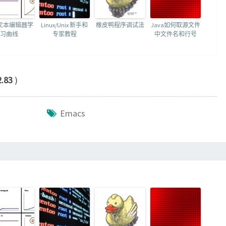
文本编辑器学
Linux/Unix 新手和
橡皮鸭程序调试法
Java如何取源文件
习曲线
专家教程
中文件名和行号
2.83
)
Emacs