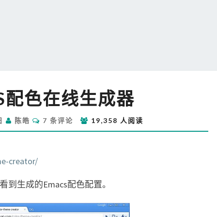
EMACS
CS配色在线生成器
配
色
评
在
1日
陈皓
7 条评论
19,358 人阅读
论
线
生
成
e-creator/
器
”，你可以看到生成的Emacs配色配置。