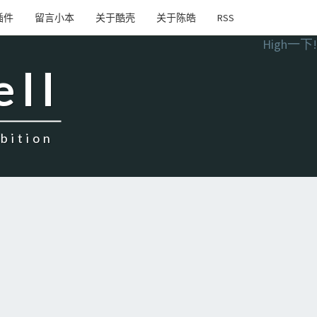
插件
留言小本
关于酷壳
关于陈皓
RSS
High一下!
ell
ition