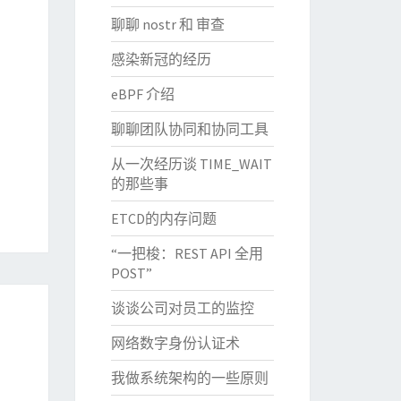
聊聊 nostr 和 审查
感染新冠的经历
eBPF 介绍
聊聊团队协同和协同工具
从一次经历谈 TIME_WAIT
的那些事
ETCD的内存问题
“一把梭：REST API 全用
POST”
谈谈公司对员工的监控
网络数字身份认证术
我做系统架构的一些原则