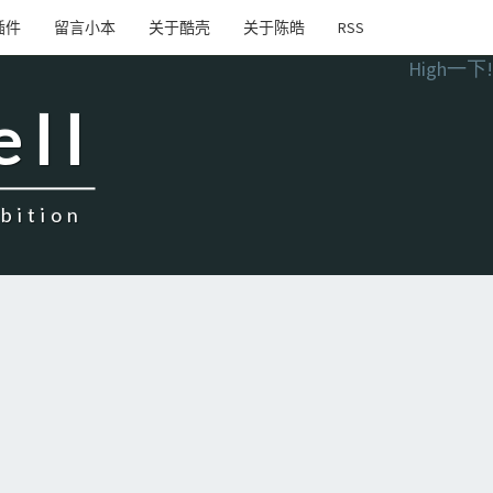
插件
留言小本
关于酷壳
关于陈皓
RSS
High一下!
ell
ition