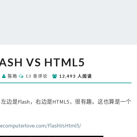
游
ASH VS HTML5
戏
FLASH
评
VS
日
陈皓
13 条评论
12,493 人阅读
论
HTML5
边是Flash，右边是HTML5，很有趣。这也算是一个
odecomputerlove.com/FlashVsHtml5/