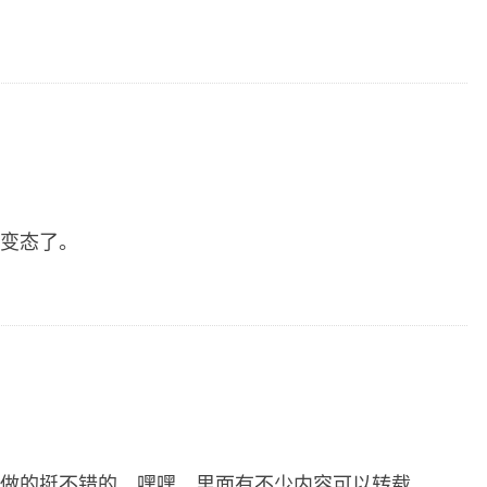
变态了。
做的挺不错的，嘿嘿，里面有不少内容可以转载。