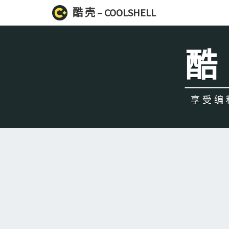
酷 壳 – COOLSHELL
酷 
享受编程