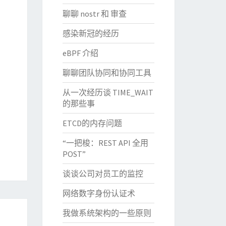
聊聊 nostr 和 审查
感染新冠的经历
eBPF 介绍
聊聊团队协同和协同工具
从一次经历谈 TIME_WAIT
的那些事
ETCD的内存问题
“一把梭：REST API 全用
POST”
谈谈公司对员工的监控
网络数字身份认证术
我做系统架构的一些原则