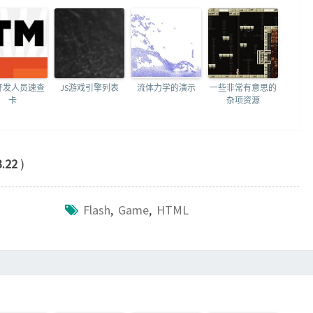
b开发人员速查
JS游戏引擎列表
流体力学的演示
一些非常有意思的
卡
杂项资源
3.22
)
Flash
,
Game
,
HTML