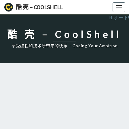
酷 壳 – COOLSHELL
Toggl
navig
High一下!
酷 壳 – CoolShell
享受编程和技术所带来的快乐 – Coding Your Ambition