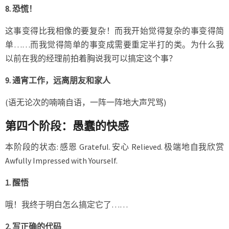
8. 恐慌！
这事变得比我相像的要复杂！而我开始觉得复杂的事变得简
单……而我觉得简单的事变成需要重定半打的类。为什么我
以前在我的经理前拍着胸说我可以搞定这个事？
9. 通宵工作，远离朋友和家人
(语无论次的喃喃自语，一阵一阵地大声咒骂)
第四个阶段：愚蠢的快感
本阶段的状态: 感恩 Grateful. 安心 Relieved. 极端地自我欣赏
Awfully Impressed with Yourself.
1. 醒悟
哦！我终于明白怎么搞定它了……
2. 写正确的代码