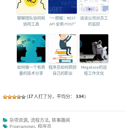
聊聊团队协同和
“一把梭：REST
谈谈公司对员工
协同工具
API 全用 POST”
的监控
如何做一个有质
程序员如何把控
MegaEase的远
量的技术分享
自己的职业
程工作文化
(
17
人打了分，平均分：
3.94
)
杂项资源
,
流程方法
,
轶事趣闻
Programmer
,
程序员