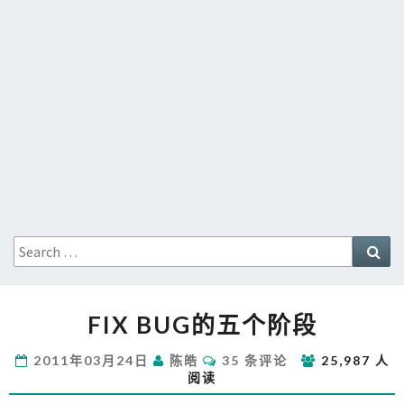
Search
Sea
for:
FIX
FIX BUG的五个阶段
BUG
的
评
2011年03月24日
陈皓
35 条评论
25,987 人
五
论
阅读
个
阶