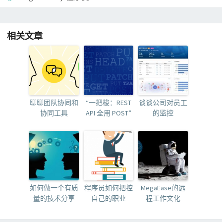
相关文章
聊聊团队协同和
“一把梭：REST
谈谈公司对员工
协同工具
API 全用 POST”
的监控
如何做一个有质
程序员如何把控
MegaEase的远
量的技术分享
自己的职业
程工作文化