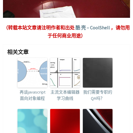
（转载本站文章请注明作者和出处
酷 壳 – CoolShell
，请勿用
于任何商业用途）
相关文章
再谈javascript
主流文本编辑器
我们需要专职的
面向对象编程
学习曲线
QA吗？