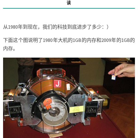
的
读
1GB
电
脑
从1980年到现在，我们的科技到底进步了多少：）
内
存
下面这个图说明了1980年大机的1GB的内存和2009年的1GB的
的
内存。
比
较