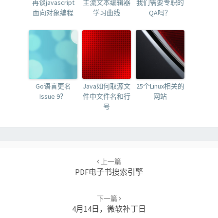
再谈javascript
主流文本编辑器
我们需要专职的
面向对象编程
学习曲线
QA吗？
Go语言更名
Java如何取源文
25个Linux相关的
Issue 9？
件中文件名和行
网站
号
Post
navigation
上一篇
PDF电子书搜索引擎
下一篇
4月14日，微软补丁日