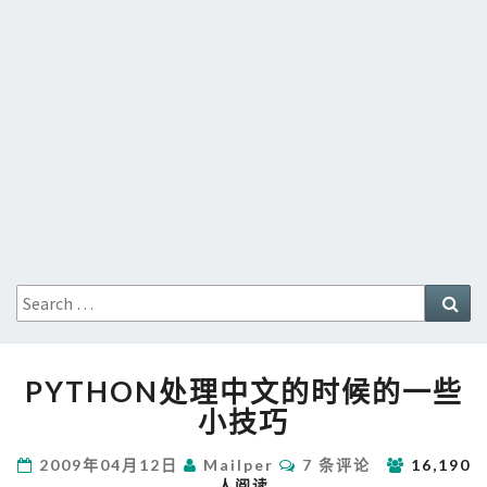
Search
Sea
for:
PYTHON
PYTHON处理中文的时候的一些
处
理
小技巧
中
文
评
2009年04月12日
Mailper
7 条评论
16,190
论
的
人阅读