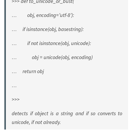
>>> def to_unicode_or_bust(
… obj, encoding=’utf-8′):
… if isinstance(obj, basestring):
… if not isinstance(obj, unicode):
… obj = unicode(obj, encoding)
… return obj
…
>>>
detects if object is a string and if so converts to
unicode, if not already.