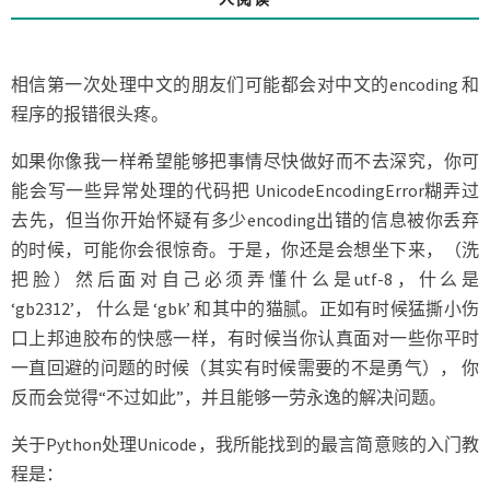
时
候
的
相信第一次处理中文的朋友们可能都会对中文的encoding 和
一
程序的报错很头疼。
些
小
如果你像我一样希望能够把事情尽快做好而不去深究，你可
技
能会写一些异常处理的代码把 UnicodeEncodingError糊弄过
巧
去先，但当你开始怀疑有多少encoding出错的信息被你丢弃
的时候，可能你会很惊奇。于是，你还是会想坐下来，（洗
把脸）然后面对自己必须弄懂什么是utf-8，什么是
‘gb2312’， 什么是 ‘gbk’ 和其中的猫腻。正如有时候猛撕小伤
口上邦迪胶布的快感一样，有时候当你认真面对一些你平时
一直回避的问题的时候（其实有时候需要的不是勇气）， 你
反而会觉得“不过如此”，并且能够一劳永逸的解决问题。
关于Python处理Unicode，我所能找到的最言简意赅的入门教
程是：