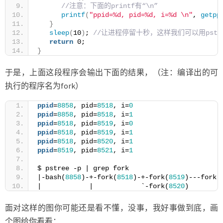
//注意：下面的printf有“\n”
printf
(
"ppid=%d, pid=%d, i=%d \n"
, 
getpp
}
sleep
(
10
)
; 
//让进程停留十秒，这样我们可以用pstr
return
 0;
}
于是，上面这段程序会输出下面的结果，（注：编译出的可
执行的程序名为fork）
ppid
=
8858
, pid=
8518
, i=
0
ppid
=
8858
, pid=
8518
, i=
1
ppid
=
8518
, pid=
8519
, i=
0
ppid
=
8518
, pid=
8519
, i=
1
ppid
=
8518
, pid=
8520
, i=
1
ppid
=
8519
, pid=
8521
, i=
1
$ pstree -p | grep fork
|-bash(
8858
)-+-fork(
8518
)-+-fork(
8519
)---fork(
|            |            `-fork(
8520
)
面对这样的图你可能还是看不懂，没事，我好事做到底，画
个图给你看看：