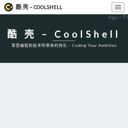
酷 壳 – COOLSHELL
Toggl
navig
High一下!
酷 壳 – CoolShell
享受编程和技术所带来的快乐 – Coding Your Ambition