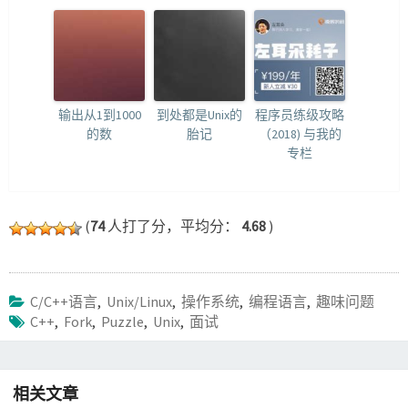
输出从1到1000
到处都是Unix的
程序员练级攻略
的数
胎记
（2018) 与我的
专栏
(
74
人打了分，平均分：
4.68
)
C/C++语言
,
Unix/Linux
,
操作系统
,
编程语言
,
趣味问题
C++
,
Fork
,
Puzzle
,
Unix
,
面试
相关文章