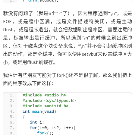
fflush
(
stdout
)
;
就没有问题了（就是6个“-”了），因为程序遇到“\n”，或是
EOF，或是缓中区满，或是文件描述符关闭，或是主动
flush，或是程序退出，就会把数据刷出缓冲区。需要注意的
是，标准输出是行缓冲，所以遇到“\n”的时候会刷出缓冲
区，但对于磁盘这个块设备来说，“\n”并不会引起缓冲区刷
出的动作，那是全缓冲，你可以使用setvbuf来设置缓冲区大
小，或是用fflush刷缓存。
我估计有些朋友可能对于fork()还不是很了解，那么我们把上
面的程序改成下面这样：
#include <stdio.h>
#include <sys/types.h>
#include <unistd.h>
int
main
(
void
)
{
int
 i;
for
(
i=0; i
<
2; i++
){
fork
()
;