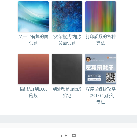
又一个有趣的面
“火柴棍式”程序
打印质数的各种
试题
员面试题
算法
输出从1到1000
到处都是Unix的
程序员练级攻略
的数
胎记
（2018) 与我的
专栏
Post
navigation
上一篇