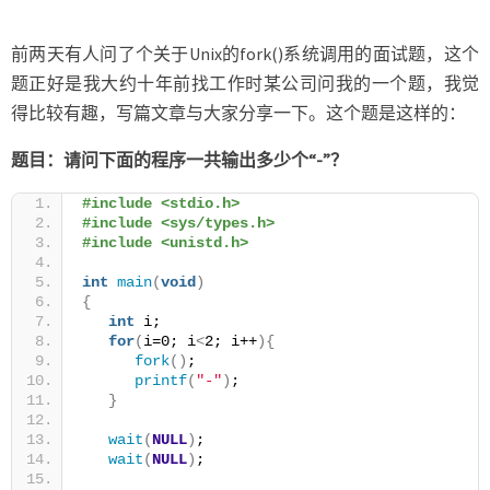
题
前两天有人问了个关于Unix的fork()系统调用的面试题，这个
题正好是我大约十年前找工作时某公司问我的一个题，我觉
得比较有趣，写篇文章与大家分享一下。这个题是这样的：
题目：请问下面的程序一共输出多少个“-”？
#include <stdio.h>
#include <sys/types.h>
#include <unistd.h>
int
main
(
void
)
{
int
 i;
for
(
i=0; i
<
2; i++
){
fork
()
;
printf
(
"-"
)
;
}
wait
(
NULL
)
;
wait
(
NULL
)
;