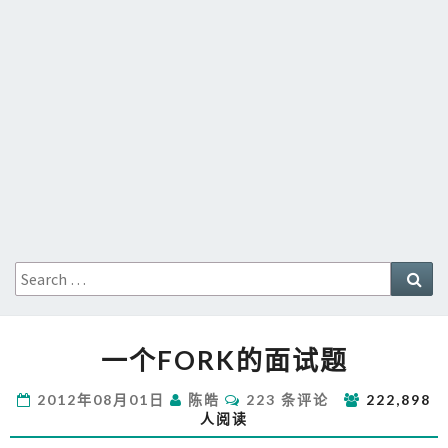
Search
Sea
for:
一
一个FORK的面试题
个
FORK
评
2012年08月01日
陈皓
223 条评论
222,898
的
论
人阅读
面
试