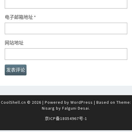
电子邮箱地址
*
网站地址
CoolShell.cn © 2026
|
Powered by
WordPress
|
Based on Theme:
Nisarg by
Falguni Desai
.
京ICP备18054967号-1