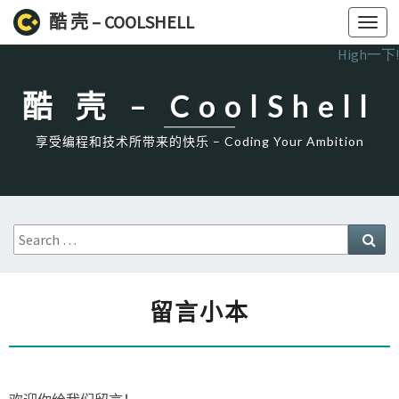
酷 壳 – COOLSHELL
Toggl
navig
High一下!
酷 壳 – CoolShell
享受编程和技术所带来的快乐 – Coding Your Ambition
Search
Sea
for:
留
留言小本
言
小
本