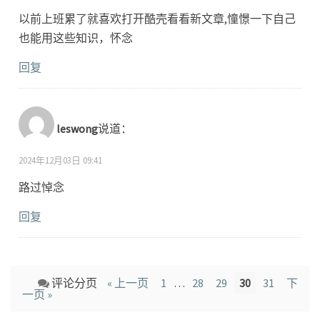
以前上班累了就喜欢打开酷壳看看新文章,憧憬一下自己
也能用这些知识，怀念
回复
leswong
说道：
2024年12月03日 09:41
路过悼念
回复
Comment
评论分页
« 上一页
1
…
28
29
30
31
下
navigation
一页 »