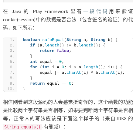
在 Java 的 Play Framework 里有
一段代码
用来验证
cookie(session)中的数据是否合法（包含签名的验证）的代
码，如下所示：
boolean
safeEqual
(
String
 a, 
String
 b
)
{
if
(
a.
length
()
 != b.
length
())
{
return
false
;
}
int
 equal = 
0
;
for
(
int
 i = 
0
; i 
<
 a.
length
()
; i++
)
{
       equal |= a.
charAt
(
i
)
 ^ b.
charAt
(
i
)
;
}
return
 equal == 
0
;
}
相信刚看到这段源码的人会感觉挺奇怪的，这个函数的功能
是比较两个字符串是否相等，如果要判断两个字符串是否相
等，正常人的写法应该是下面这个样子的（来自JDK8 的
-有删减）：
String.equals()