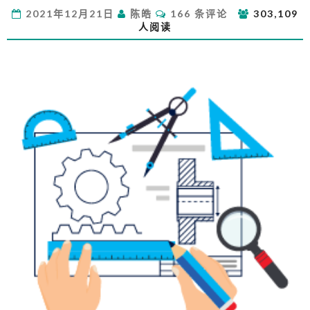
系
评
2021年12月21日
陈皓
166 条评论
303,109
统
论
人阅读
架
构
的
一
些
原
则