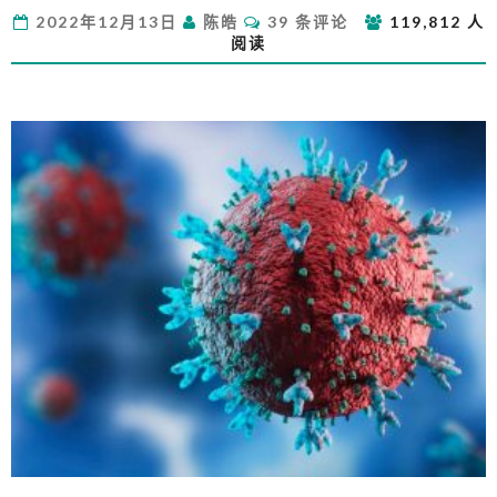
新
评
2022年12月13日
陈皓
39 条评论
119,812 人
冠
论
阅读
的
经
历