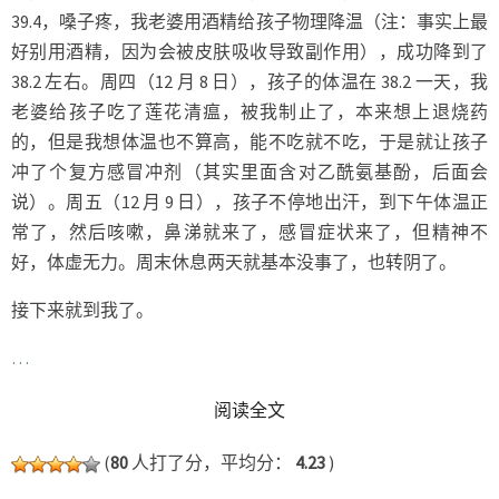
39.4，嗓子疼，我老婆用酒精给孩子物理降温（注：事实上最
好别用酒精，因为会被皮肤吸收导致副作用），成功降到了
38.2 左右。周四（12 月 8 日），孩子的体温在 38.2 一天，我
老婆给孩子吃了莲花清瘟，被我制止了，本来想上退烧药
的，但是我想体温也不算高，能不吃就不吃，于是就让孩子
冲了个复方感冒冲剂（其实里面含对乙酰氨基酚，后面会
说）。周五（12 月 9 日），孩子不停地出汗，到下午体温正
常了，然后咳嗽，鼻涕就来了，感冒症状来了，但精神不
好，体虚无力。周末休息两天就基本没事了，也转阴了。
接下来就到我了。
…
READ MORE
阅读全文
(
80
人打了分，平均分：
4.23
)