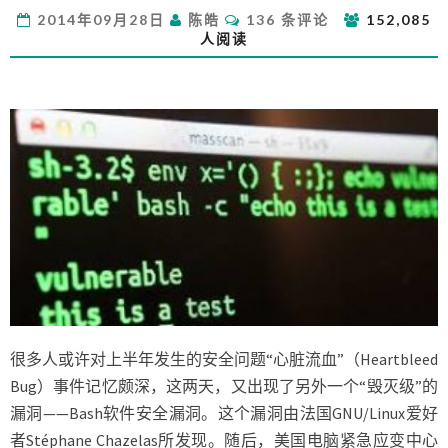
码
评
2014年09月28日
陈皓
136 条评论
152,085
注
论
人阅读
入
的
安
全
漏
洞
很多人或许对上半年发生的安全问题“心脏流血”（Heartbleed
Bug）事件记忆颇深，这两天，又出现了另外一个“毁灭级”的
漏洞——Bash软件安全漏洞。这个漏洞由法国GNU/Linux爱好
者Stéphane Chazelas所发现。随后，美国电脑紧急应变中心