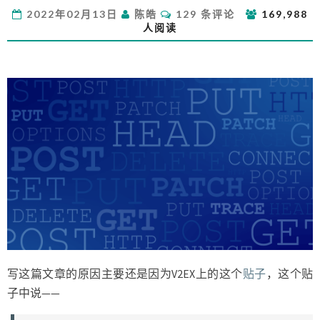
梭：
评
2022年02月13日
陈皓
129 条评论
169,988
REST
论
人阅读
API
全
用
POST”
写这篇文章的原因主要还是因为V2EX上的这个
贴子
，这个贴
子中说——