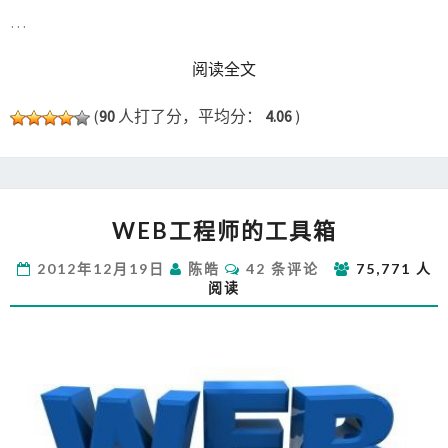
…
READ MORE
阅读全文
(
90
人打了分，平均分：
4.06
)
WEB
WEB工程师的工具箱
工
程
评
2012年12月19日
陈皓
42 条评论
75,771 人
师
论
阅读
的
工
具
箱