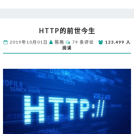
HTTP
HTTP的前世今生
的
前
评
2019年10月01日
陈皓
79 条评论
123,499 人
世
论
阅读
今
生