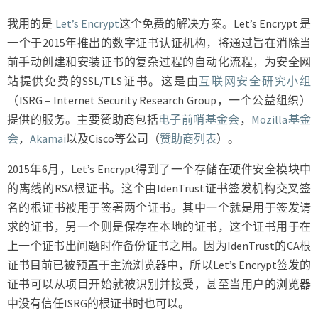
我用的是
Let’s Encrypt
这个免费的解决方案。Let’s Encrypt 是
一个于2015年推出的数字证书认证机构，将通过旨在消除当
前手动创建和安装证书的复杂过程的自动化流程，为安全网
站提供免费的SSL/TLS证书。这是由
互联网安全研究小组
（ISRG – Internet Security Research Group，一个公益组织）
提供的服务。主要赞助商包括
电子前哨基金会
，
Mozilla基金
会
，
Akamai
以及Cisco等公司（
赞助商列表
）。
2015年6月，Let’s Encrypt得到了一个存储在硬件安全模块中
的离线的RSA根证书。这个由IdenTrust证书签发机构交叉签
名的根证书被用于签署两个证书。其中一个就是用于签发请
求的证书，另一个则是保存在本地的证书，这个证书用于在
上一个证书出问题时作备份证书之用。因为IdenTrust的CA根
证书目前已被预置于主流浏览器中，所以Let’s Encrypt签发的
证书可以从项目开始就被识别并接受，甚至当用户的浏览器
中没有信任ISRG的根证书时也可以。