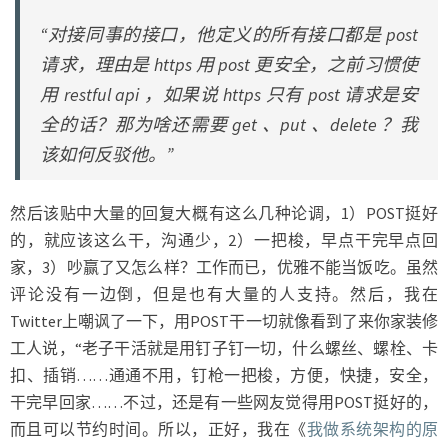
“对接同事的接口，他定义的所有接口都是 post
请求，理由是 https 用 post 更安全，之前习惯使
用 restful api ，如果说 https 只有 post 请求是安
全的话？那为啥还需要 get 、put 、delete ？我
该如何反驳他。”
然后该贴中大量的回复大概有这么几种论调，1）POST挺好
的，就应该这么干，沟通少，2）一把梭，早点干完早点回
家，3）吵赢了又怎么样？工作而已，优雅不能当饭吃。虽然
评论没有一边倒，但是也有大量的人支持。然后，我在
Twitter上嘲讽了一下，用POST干一切就像看到了来你家装修
工人说，“老子干活就是用钉子钉一切，什么螺丝、螺栓、卡
扣、插销……通通不用，钉枪一把梭，方便，快捷，安全，
干完早回家……不过，还是有一些网友觉得用POST挺好的，
而且可以节约时间。所以，正好，我在《
我做系统架构的原