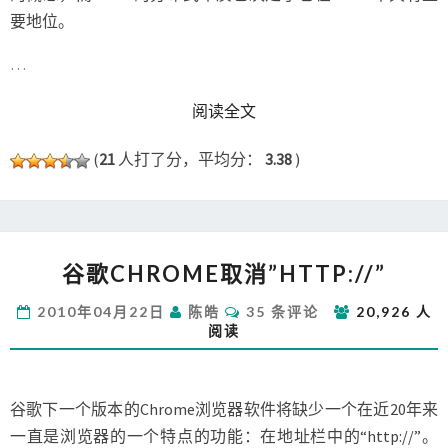
要地位。
…
READ MORE
阅读全文
(
21
人打了分，平均分：
3.38
)
谷
谷歌CHROME取消”HTTP://”
歌
CHROME
评
2010年04月22日
陈皓
35 条评论
20,926 人
取
论
阅读
消”
HTTP://”
谷歌下一个版本的Chrome浏览器软件将缺少一个在近20年来
一直是浏览器的一个特点的功能：在地址栏中的“http://”。