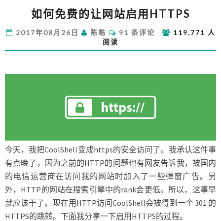
如
如何免费的让网站启用HTTPS
何
免
评
2017年08月26日
陈皓
91 条评论
119,771 人
费
论
阅读
的
让
网
站
启
用
HTTPS
今天，我把CoolShell变成https的安全访问了。我承认这件事
有点晚了，因为之前的HTTP的问题也有网友告诉我，被国内
的电信运营商在访问我的网站时加入了一些弹窗广告。另
外，HTTP的网站在搜索引擎中的rank会更低。所以，这事早
就应该干了。现在用HTTP访问CoolShell会被得到一个 301 的
HTTPS的跳转。下面我分享一下启用HTTPS的过程。