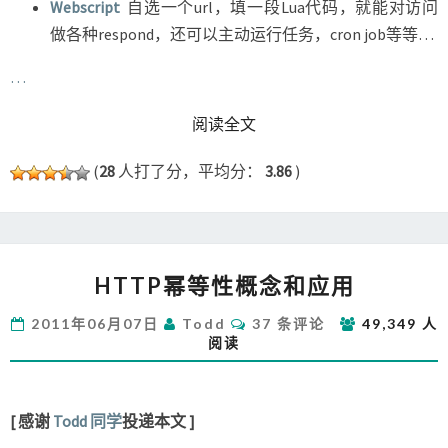
Webscript
自选一个url，填一段Lua代码，就能对访问
做各种respond，还可以主动运行任务，cron job等等…
…
READ MORE
阅读全文
(
28
人打了分，平均分：
3.86
)
HTTP
HTTP幂等性概念和应用
幂
等
评
2011年06月07日
Todd
37 条评论
49,349 人
性
论
阅读
概
念
和
应
[ 感谢
Todd 同学
投递本文 ]
用