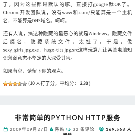
了，因为这些都是默认的嘛。直接打google就OK了。
Chrome开发团队说，没有www.和.com/只能算是一个主机
名，不能算是DNS域名。呵呵。
还有人说，搞这种隐藏的最恶心的就是Windows，隐藏文件
后缀名，隐藏系统文件，太扯了，于是，像
sexy_girls.jpg.exe，huge-tits.jpg.src这样玩意儿让某些电脑知
识薄弱意志不坚定的人深受其害。
如果有空，请留下你的观点。
(
10
人打了分，平均分：
3.30
)
非
非常简单的PYTHON HTTP服务
常
简
评
2009年09月27日
陈皓
32 条评论
169,568 人
单
论
阅读