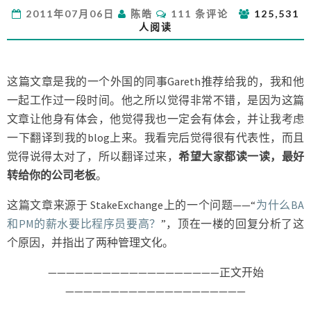
公
评
2011年07月06日
陈皓
111 条评论
125,531
司
论
人阅读
的
两
种
管
这篇文章是我的一个外国的同事Gareth推荐给我的，我和他
理
一起工作过一段时间。他之所以觉得非常不错，是因为这篇
方
文章让他身有体会，他觉得我也一定会有体会，并让我考虑
式
一下翻译到我的blog上来。我看完后觉得很有代表性，而且
觉得说得太对了，所以翻译过来，
希望大家都读一读，最好
转给你的公司老板
。
这篇文章来源于 StakeExchange上的一个问题——“
为什么BA
和PM的薪水要比程序员要高？
”，顶在一楼的回复分析了这
个原因，并指出了两种管理文化。
———————————————————正文开始
————————————————————