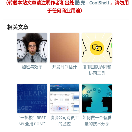
（转载本站文章请注明作者和出处
酷 壳 – CoolShell
，请勿用
于任何商业用途）
相关文章
加班与效率
开发时间估计
聊聊团队协同和
协同工具
“一把梭：REST
谈谈公司对员工
如何做一个有质
API 全用 POST”
的监控
量的技术分享