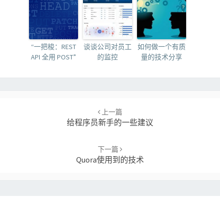
“一把梭：REST
谈谈公司对员工
如何做一个有质
API 全用 POST”
的监控
量的技术分享
Post
navigation
上一篇
给程序员新手的一些建议
下一篇
Quora使用到的技术