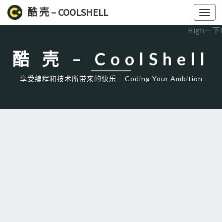
酷 壳 – COOLSHELL
Toggl
navig
High一下!
酷 壳 – CoolShell
享受编程和技术所带来的快乐 – Coding Your Ambition