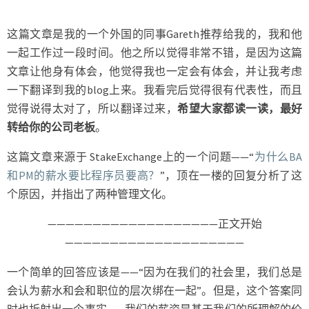
种
管
这篇文章是我的一个外国的同事Gareth推荐给我的，我和他
理
一起工作过一段时间。他之所以觉得非常不错，是因为这篇
方
文章让他身有体会，他觉得我也一定会有体会，并让我考虑
式
一下翻译到我的blog上来。我看完后觉得很有代表性，而且
觉得说得太对了，所以翻译过来，
希望大家都读一读，最好
转给你的公司老板
。
这篇文章来源于 StakeExchange上的一个问题——“
为什么BA
和PM的薪水要比程序员要高？
”，顶在一楼的回复分析了这
个原因，并指出了两种管理文化。
———————————————————正文开始
————————————————————
一个简单的回答应该是——“因为在我们的社会里，我们总是
会认为薪水和会和职位的层次绑在一起”。但是，这个答案同