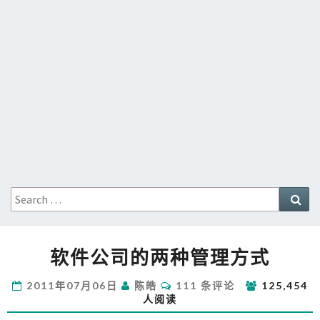
Search
Sea
for:
软
软件公司的两种管理方式
件
公
评
2011年07月06日
陈皓
111 条评论
125,454
司
论
人阅读
的
两