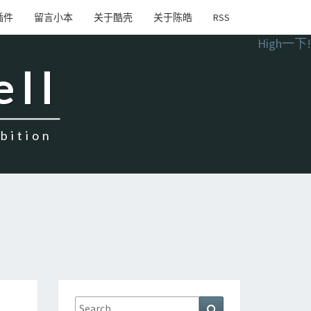
插件
留言小本
关于酷壳
关于陈皓
RSS
High一下!
ell
ition
Search
Search