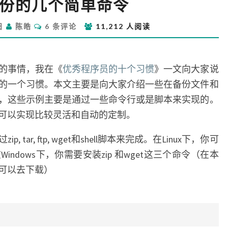
份的几个简单命令
件
备
评
0日
陈皓
6 条评论
11,212 人阅读
份
论
的
几
个
的事情，我在《
优秀程序员的十个习惯
》一文向大家说
简
的一个习惯。本文主要是向大家介绍一些在备份文件和
单
，这些示例主要是通过一些命令行或是脚本来实现的。
命
可以实现比较灵活和自动的定制。
令
ar, ftp, wget和shell脚本来完成。在Linux下，你可
ndows下，你需要安装zip 和wget这三个命令（在本
可以去下载）