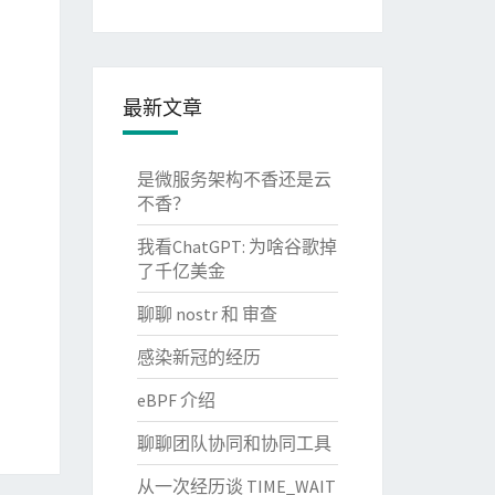
最新文章
是微服务架构不香还是云
不香？
我看ChatGPT: 为啥谷歌掉
了千亿美金
聊聊 nostr 和 审查
感染新冠的经历
eBPF 介绍
聊聊团队协同和协同工具
从一次经历谈 TIME_WAIT