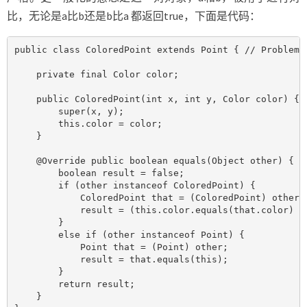
比，无论是a比b还是b比a 都返回true，下面是代码：
public class ColoredPoint extends Point { // Problem: 
    private final Color color;

    public ColoredPoint(int x, int y, Color color) {

        super(x, y);

        this.color = color;

    }

    @Override public boolean equals(Object other) {

        boolean result = false;

        if (other instanceof ColoredPoint) {

            ColoredPoint that = (ColoredPoint) other;

            result = (this.color.equals(that.color) &&
        }

        else if (other instanceof Point) {

            Point that = (Point) other;

            result = that.equals(this);

        }

        return result;

    }
