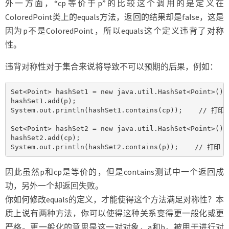
外一方面，“cp等价于p”的比较这个调用的是定义在
ColoredPoint类上的equals方法，返回的结果却是false，这是
因为p不是ColoredPoint，所以equals这个定义违背了对称
性。
违背对称性对于集合来说将导致不可以预期的后果，例如：
Set<Point> hashSet1 = new java.util.HashSet<Point>();

hashSet1.add(p);

System.out.println(hashSet1.contains(cp));    // 打印 f
Set<Point> hashSet2 = new java.util.HashSet<Point>();

hashSet2.add(cp);

System.out.println(hashSet2.contains(p));    // 打印 t
因此虽然p和cp是等价的，但是contains测试中一个返回成
功，另外一个却返回失败。
你如何修改equals的定义，才能使得这个方法满足对称性？本
质上说有两种方法，你可以使得这种关系变得更一般化或更
严格。更一般化的意思是这一对对象，a和b，被用于进行对