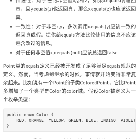
传递性：对于任何非空值x,y,和z，如果x.equals(y)返回
真，且y.equals(z)也返回真，那么x.equals(z)也应该返回
真。
一致性：对于非空x,y，多次调用x.equals(y)应该一致的
返回真或假。提供给equals方法比较使用的信息不应该
包含改过的信息。
对于任何非空值x,x.equals(null)应该总返回false.
Point类的equals定义已经被开发成了足够满足equals规范的
定义。然而，当考虑到继承的时候，事情就开始变得非常复
杂起来。比如说有一个Point的子类ColoredPoint，它比Point
多增加了一个类型是Color的color域。假设Color被定义为一
个枚举类型：
public enum Color {

    RED, ORANGE, YELLOW, GREEN, BLUE, INDIGO, VIOLET;

}