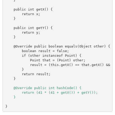
    }

    public int getX() {

        return x;

    }

    public int getY() {

        return y;

    }

    @Override public boolean equals(Object other) {

        boolean result = false;

        if (other instanceof Point) {

            Point that = (Point) other;

            result = (this.getX() == that.getX() && th
        }

        return result;

    @Override public int hashCode() {

        return (41 * (41 + getX()) + getY());

}