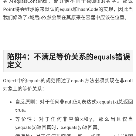
名为equalsContents，或其他不同于equals的名字。那么
Point将会继承原来默认的equals和hashCode的实现，因此当
我们修改了x域后p依然会呆在其原来在容器中应该在位置。
陷阱4：不满足等价关系的equals错误
定义
Object中的equals的规范阐述了equals方法必须实现在非null
对象上的等价关系：
自反原则：对于任何非null值X,表达式x.equals(x)总返回
true。
等价性：对于任何非空值x和y，那么当且仅当
y.equals(x)返回真时，x.equals(y)返回真。