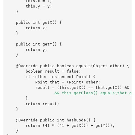
        this.x = x;

        this.y = y;

    }

    public int getX() {

        return x;

    }

    public int getY() {

        return y;

    }

    @Override public boolean equals(Object other) {

        boolean result = false;

        if (other instanceof Point) {

            Point that = (Point) other;

            result = (this.getX() == that.getX() && th
&& this.getClass().equals(that.ge
        }

        return result;

    }

    @Override public int hashCode() {

        return (41 * (41 + getX()) + getY());

    }
