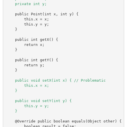
    public Point(int x, int y) {

        this.x = x;

        this.y = y;

    }

    public int getX() {

        return x;

    }

    public int getY() {

        return y;

    public void setX(int x) { // Problematic

        this.x = x;

    }

    public void setY(int y) {

        this.y = y;

    @Override public boolean equals(Object other) {

        boolean result = false;
