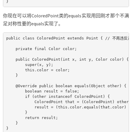
}
你现在可以将ColoredPoint类的equals实现用回刚才那个不满
足对称性要的equals实现了。
public class ColoredPoint extends Point { // 不再违反
    private final Color color;

    public ColoredPoint(int x, int y, Color color) {

        super(x, y);

        this.color = color;

    }

    @Override public boolean equals(Object other) {

        boolean result = false;

        if (other instanceof ColoredPoint) {

            ColoredPoint that = (ColoredPoint) other;

            result = (this.color.equals(that.color) &&
        }

        return result;

    }

}