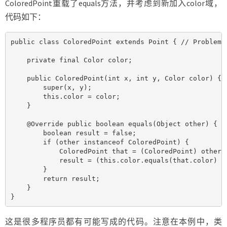
ColoredPoint重载了equals方法，并考虑到新加入color域，
代码如下：
public class ColoredPoint extends Point { // Problem: 
    private final Color color;

    public ColoredPoint(int x, int y, Color color) {

        super(x, y);

        this.color = color;

    }

    @Override public boolean equals(Object other) {

        boolean result = false;

        if (other instanceof ColoredPoint) {

            ColoredPoint that = (ColoredPoint) other;

            result = (this.color.equals(that.color) &&
        }

        return result;

    }

}
这是很多程序员都有可能写成的代码。注意在本例中，类