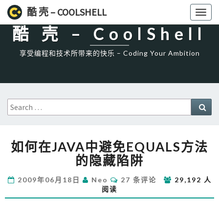
High一下!
酷 壳 – COOLSHELL
Toggl
naviga
酷 壳 – CoolShell
享受编程和技术所带来的快乐 – Coding Your Ambition
Search
Sea
for:
如
如何在JAVA中避免EQUALS方法
何
在
的隐藏陷阱
JAVA
中
评
2009年06月18日
Neo
27 条评论
29,192 人
论
避
阅读
免
EQUALS