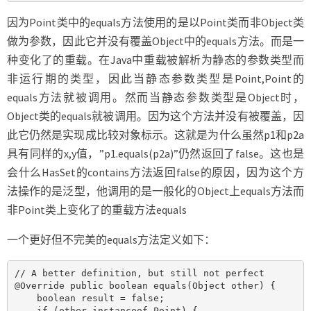
因为Point类中的equals方法使用的是以Point类而非Object类
做为参数，因此它并没有覆盖Object中的equals方法。而是一
种变化了的重载。在Java中重载被解析为静态的参数类型而
非运行期的类型，因此当静态参数类型是Point,Point的
equals方法就被调用。然而当静态参数类型是Object时，
Object类的equals就被调用。因为这个方法并没有被覆盖，因
此它仍然是实现成比较对象标示。这就是为什么虽然p1和p2a
具有同样的x,y值，”p1.equals(p2a)”仍然返回了false。这也是
会什么HasSet的contains方法返回false的原因，因为这个方
法操作的是泛型，他调用的是一般化的Object上equals方法而
非Point类上变化了的重载方法equals
一个更好但不完美的equals方法定义如下：
// A better definition, but still not perfect

@Override public boolean equals(Object other) {

    boolean result = false;

    if (other instanceof Point) {
