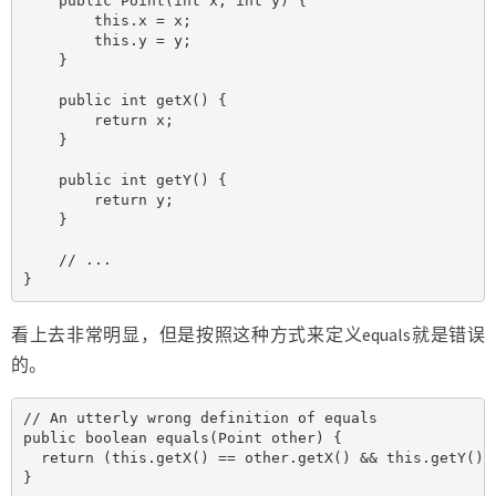
    public Point(int x, int y) {

        this.x = x;

        this.y = y;

    }

    public int getX() {

        return x;

    }

    public int getY() {

        return y;

    }

    // ...

}
看上去非常明显，但是按照这种方式来定义equals就是错误
的。
// An utterly wrong definition of equals

public boolean equals(Point other) {

  return (this.getX() == other.getX() && this.getY() =
}