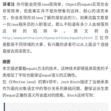
方
译者注
:你可能会觉得Java很简单，Object的equals实现也会
法
非常简单，但是事实并不是你想象的这样，耐心的读完本
的
隐
文，你会发现你对Java了解的是如此的少。如果这篇文章是
藏
一份Java程序员的入职笔试，那么不知道有多少人会掉落到
陷
这样的陷阱中。原文转自
阱
http://www.artima.com/lejava/articles/equality.html
三位作
者都是不同领域的大拿，有兴趣的读者可以从上面这个连接
直接去阅读原文。
摘要
本文描述重载equals方法的技术，这种技术即使是具现类的子
类增加了字段也能保证equal语义的正确性。
在《Effective Java》的第8项中，Josh Bloch描述了当继承类
作为面向对象语言中的等价关系的基础问题，要保证派生类
的equal正确性语义所会面对的困难。Bloch这样写到：