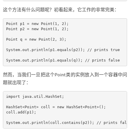
这个方法有什么问题呢？初看起来，它工作的非常完美：
Point p1 = new Point(1, 2);

Point p2 = new Point(1, 2);

Point q = new Point(2, 3);

System.out.println(p1.equals(p2)); // prints true

System.out.println(p1.equals(q)); // prints false
然而，当我们一旦把这个Point类的实例放入到一个容器中问
题就出现了：
import java.util.HashSet;

HashSet<Point> coll = new HashSet<Point>();

coll.add(p1);

System.out.println(coll.contains(p2)); // prints fals