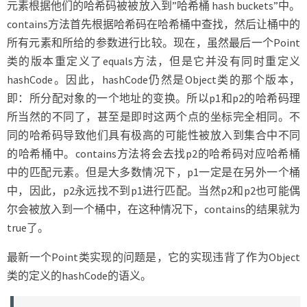
元素根据他们的哈希码被被放入到”哈希桶 hash buckets”中。
contains方法首先根据哈希码在哈希桶中查找，然后让桶中的
所有元素和所给的参数进行比较。现在，虽然最后一个Point
类的版本重定义了equals方法，但是它并没有同时重定义
hashCode。因此，hashCode仍然是Object类的那个版本，
即：所分配对象的一个地址的变换。所以p1和p2的哈希码理
所当然的不同了，甚至是即时这两个点的坐标完全相同。不
同的哈希码导致他们具有极高的可能性被放入到集合中不同
的哈希桶中。contains方法将会去找p2的哈希码对应哈希桶
中的匹配元素。但是大多数情况下，p1一定是在另外一个桶
中，因此，p2永远找不到p1进行匹配。当然p2和p2也可能偶
尔会被放入到一个桶中，在这种情况下，contains的结果就为
true了。
最新一个Point类实现的问题是，它的实现违背了作为Object
类的定义的hashCode的语义。