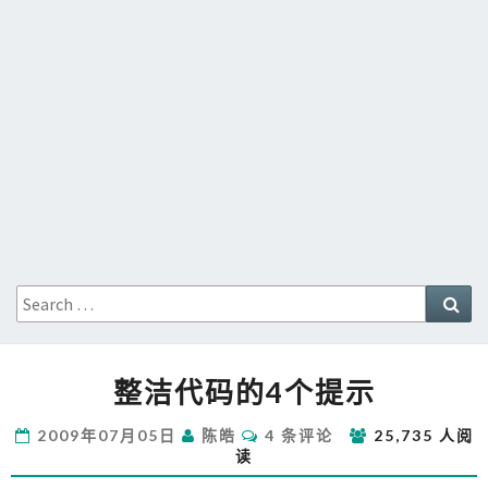
Search
Sea
for:
整
整洁代码的4个提示
洁
代
评
2009年07月05日
陈皓
4 条评论
25,735 人阅
码
论
读
的
4