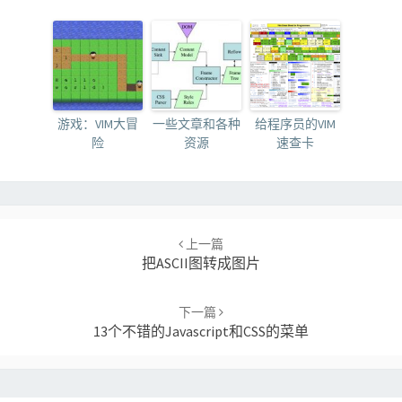
游戏：VIM大冒
一些文章和各种
给程序员的VIM
险
资源
速查卡
Post
navigation
上一篇
把ASCII图转成图片
下一篇
13个不错的Javascript和CSS的菜单