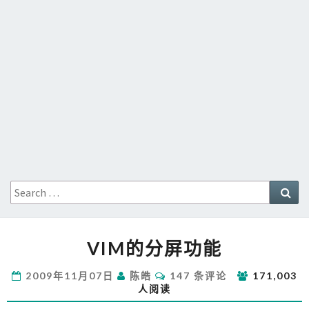
Search
Sea
for:
VIM
VIM的分屏功能
的
分
评
2009年11月07日
陈皓
147 条评论
171,003
屏
论
人阅读
功
能