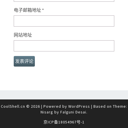
电子邮箱地址
*
网站地址
CoolShell.cn © 2026
|
Powered by
WordPress
|
Based on Theme:
Nisarg by
Falguni Desai
.
京ICP备18054967号-1