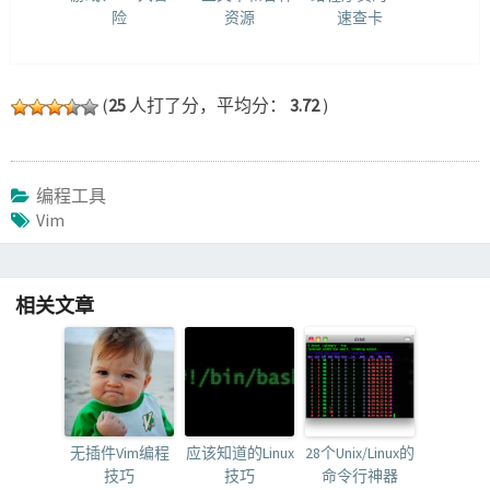
险
资源
速查卡
(
25
人打了分，平均分：
3.72
)
编程工具
Vim
相关文章
无插件Vim编程
应该知道的Linux
28个Unix/Linux的
技巧
技巧
命令行神器