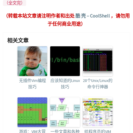
（全文完）
（转载本站文章请注明作者和出处
酷 壳 – CoolShell
，请勿用
于任何商业用途）
相关文章
无插件Vim编程
应该知道的Linux
28个Unix/Linux的
技巧
技巧
命令行神器
游戏：VIM大冒
一些文章和各种
给程序员的VIM