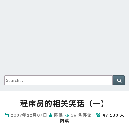
Search
Sea
for:
程
程序员的相关笑话（一）
序
员
评
2009年12月07日
陈皓
36 条评论
47,130 人
的
论
阅读
相
关