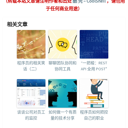
（转载本站文章请注明作者和出处
酷 壳 – CoolShell
，请勿用
于任何商业用途）
相关文章
程序员的相关笑
聊聊团队协同和
“一把梭：REST
话（二）
协同工具
API 全用 POST”
谈谈公司对员工
如何做一个有质
程序员如何把控
的监控
量的技术分享
自己的职业