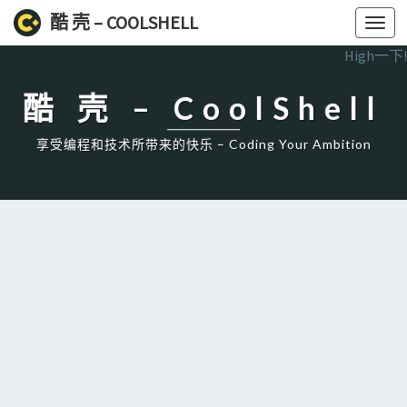
酷 壳 – COOLSHELL
Toggl
navig
High一下!
酷 壳 – CoolShell
享受编程和技术所带来的快乐 – Coding Your Ambition