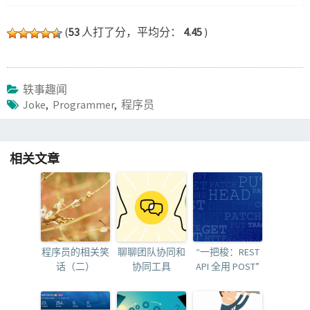
(
53
人打了分，平均分：
4.45
)
轶事趣闻
Joke
,
Programmer
,
程序员
相关文章
程序员的相关笑
聊聊团队协同和
“一把梭：REST
话（二）
协同工具
API 全用 POST”