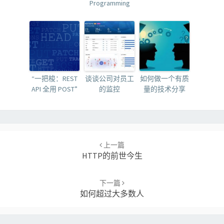
Programming
“一把梭：REST
谈谈公司对员工
如何做一个有质
API 全用 POST”
的监控
量的技术分享
Post
navigation
上一篇
HTTP的前世今生
下一篇
如何超过大多数人