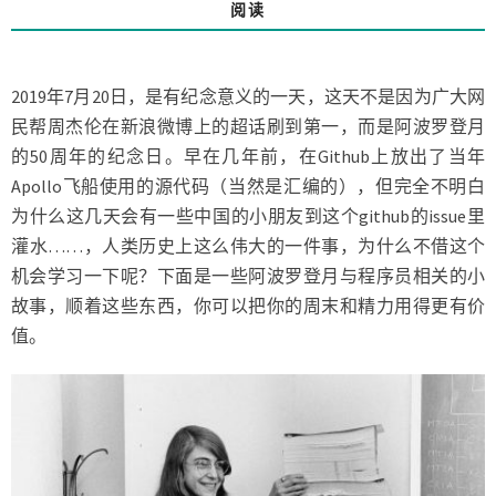
月
阅读
程
序
和
2019年7月20日，是有纪念意义的一天，这天不是因为广大网
程
民帮周杰伦在新浪微博上的超话刷到第一，而是阿波罗登月
序
员
的50周年的纪念日。早在几年前，在Github上放出了当年
有
Apollo飞船使用的源代码（当然是汇编的），但完全不明白
多
为什么这几天会有一些中国的小朋友到这个github的issue里
硬
灌水……，人类历史上这么伟大的一件事，为什么不借这个
核
机会学习一下呢？下面是一些阿波罗登月与程序员相关的小
故事，顺着这些东西，你可以把你的周末和精力用得更有价
值。