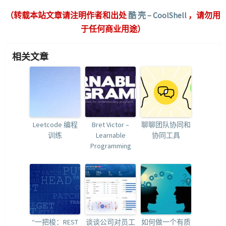
（转载本站文章请注明作者和出处
酷 壳 – CoolShell
，请勿用
于任何商业用途）
相关文章
Leetcode 编程
Bret Victor –
聊聊团队协同和
训练
Learnable
协同工具
Programming
“一把梭：REST
谈谈公司对员工
如何做一个有质