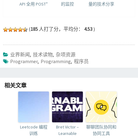
API 全用 POST”
的监控
量的技术分享
(
185
人打了分，平均分：
4.53
)
业界新闻
,
技术读物
,
杂项资源
Programmer
,
Programming
,
程序员
相关文章
Leetcode 编程
Bret Victor –
聊聊团队协同和
训练
Learnable
协同工具