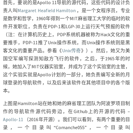
首先，要说的是Apollo 11导航的源代码，这些代码的设计负
责人叫
Margaret Heafield Hamilton
，是一个女程序员，专业
是数学和哲学，1960年得到一个MIT麻省理工大学的临时的软
件开发职位，负责在PDP-1和LGP-30上运行天气预报的软件
（注：在计算机历史上，PDP系统机器被称为Hack文化的重
要推手，PDP-11推了Unix操作系统，而Unix操作系统则是黑
客文化的重要产品。参看《
Unix传奇
》）。然后，她又为美
国空军编写探测知敌方飞行的软件，之后，于1965年的时
候，她加入了MIT仪器实验室，并成为了这个实验室的主管，
这个实验实就是Apollo计划的一部分，她负责编写全新的月
球登录的导航软件，以及后来该软件在其他项目中的各个版
本。
上图是Hamilton站在她和她的麻省理工团队为阿波罗项目制
作的导航软件源代码旁边，在Github上的开源的代码 –
Apollo-11
（2016年开源）。我们可以看到，有两个重要的目
录，一个目录叫“Comanche055”，一个目录叫