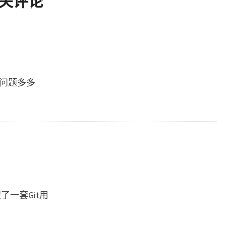
关评论
的确问题多多
架了一套Git用