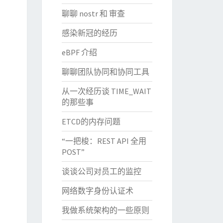
聊聊 nostr 和 审查
感染新冠的经历
eBPF 介绍
聊聊团队协同和协同工具
从一次经历谈 TIME_WAIT
的那些事
ETCD的内存问题
“一把梭：REST API 全用
POST”
谈谈公司对员工的监控
网络数字身份认证术
我做系统架构的一些原则