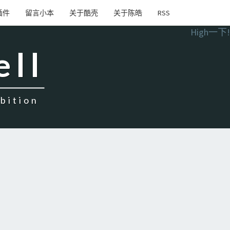
插件
留言小本
关于酷壳
关于陈皓
RSS
High一下!
ell
ition