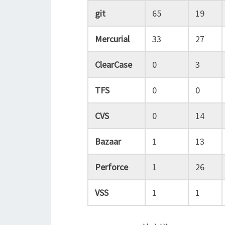
git
65
19
Mercurial
33
27
ClearCase
0
3
TFS
0
0
CVS
0
14
Bazaar
1
13
Perforce
1
26
VSS
1
1