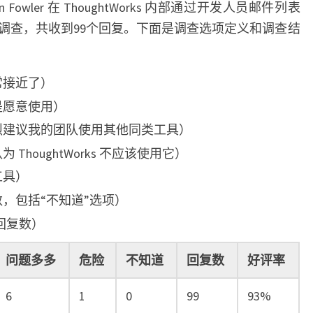
制
n Fowler 在 ThoughtWorks 内部通过开发人员邮件列表
工
调查，共收到99个回复。下面是调查选项定义和调查结
具
的
调
常接近了）
查
是愿意使用）
烈建议我的团队使用其他同类工具）
ThoughtWorks 不应该使用它）
工具）
，包括“不知道”选项）
/回复数）
问题多多
危险
不知道
回复数
好评率
6
1
0
99
93%