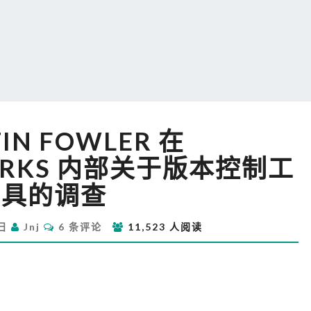
MARTIN
IN FOWLER 在
FOWLER
在
ORKS 内部关于版本控制工
THOUGHTWORKS
具的调查
内
部
评
关
3日
Jnj
6 条评论
11,523 人阅读
论
于
版
本
控