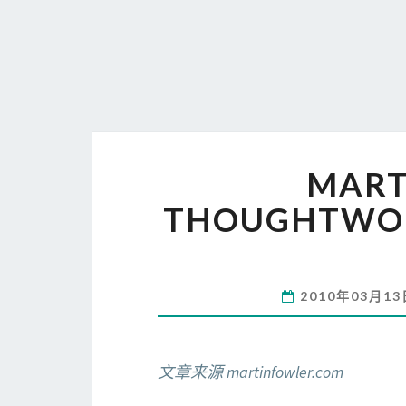
MART
THOUGHTW
2010年03月1
文章来源 martinfowler.com